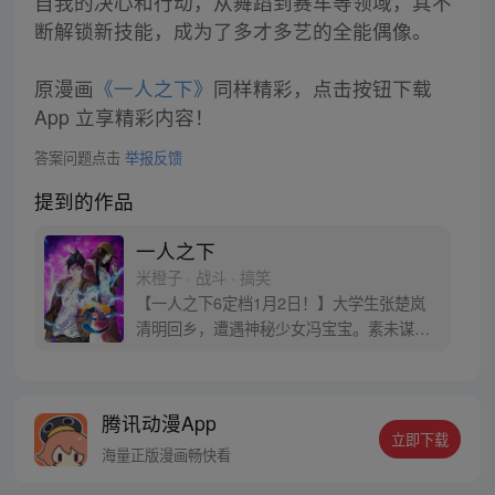
自我的决心和行动，从舞蹈到赛车等领域，其不
断解锁新技能，成为了多才多艺的全能偶像。
原漫画
《一人之下》
同样精彩，点击按钮下载
App 立享精彩内容！
答案问题点击
举报反馈
提到的作品
一人之下
米橙子 · 战斗 · 搞笑
【一人之下6定档1月2日！】大学生张楚岚
清明回乡，遭遇神秘少女冯宝宝。素未谋面
的冯宝宝却对张楚岚异常熟悉，并将其带去
自己打工的快递公司。为了帮冯宝宝寻找她
的身世，也为了查清自己与爷爷身上的秘
腾讯动漫App
密，张楚岚的生活被彻底颠覆，与冯宝宝一
立即下载
同踏上“异人”之旅。
海量正版漫画畅快看