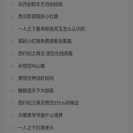
白月初和东方月初结局
13
西瓜影视狐妖小红娘
14
一人之下夏禾和张灵玉怎么认识的
15
狐妖小红娘免费观看总集篇
16
西行纪之再见 悟空在线观看
17
孙悟空叫心猿
18
黑悟空神话好玩吗
19
魅姬惑天下大结局
20
西行纪之再见悟空2什么时候出
21
元尊黑爷爷是什么境界
22
一人之下打铁老头
23