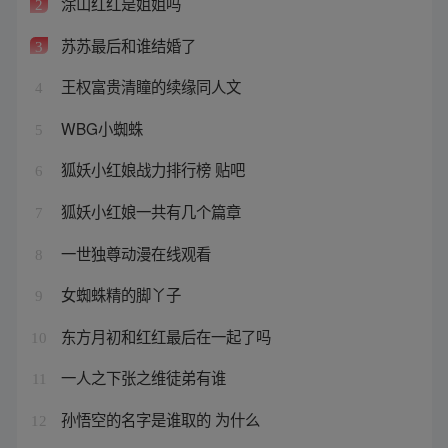
涂山红红是姐姐吗
2
苏苏最后和谁结婚了
3
王权富贵清瞳的续缘同人文
4
WBG小蜘蛛
5
狐妖小红娘战力排行榜 贴吧
6
狐妖小红娘一共有几个篇章
7
一世独尊动漫在线观看
8
女蜘蛛精的脚丫子
9
东方月初和红红最后在一起了吗
10
一人之下张之维徒弟有谁
11
孙悟空的名字是谁取的 为什么
12