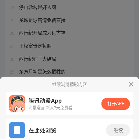
涂山蓉蓉是好人嘛
24
龙珠足球高清免费直播
25
西行纪开局成为远古神
26
王权富贵定妆照
27
西行纪狂王大结局
28
东方月初是怎么牺牲的
29
元尊等级划分明细
继续浏览精彩内容
30
腾讯动漫App
打开APP
海量漫画 新人7天免费看
腾讯漫画
起点读书
QQ阅读
网站备案/许可证号：粤B2-20090059-5
在此处浏览
继续
Copyright©1998 - 2026 Tencent. All Rights Reserved