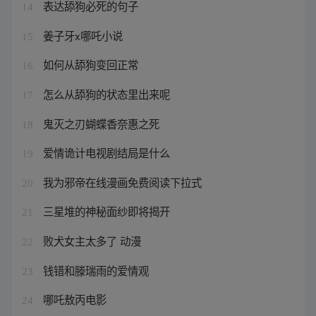
表达舔狗必死的句子
14
姜子牙x哪吒小说
15
如何从舔狗变回正常
16
怎么从舔狗的状态里出来呢
17
鬼灭之刃蝴蝶香奈惠之死
18
爱情诡计电视剧结局是什么
19
我为邪帝在线漫画免费阅读下拉式
20
三星堆的神秘面纱即将揭开
21
败犬女主太多了 动漫
22
钱错和滕瑞雨的爱情观
23
哪吒敖丙电影
24