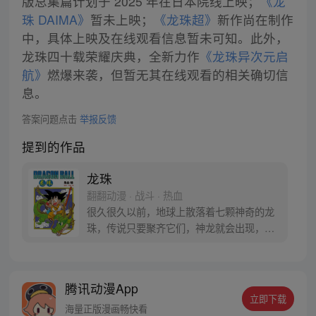
版总集篇计划于 2025 年在日本院线上映；
《龙
珠 DAIMA》
暂未上映；
《龙珠超》
新作尚在制作
中，具体上映及在线观看信息暂未可知。此外，
龙珠四十载荣耀庆典，全新力作
《龙珠异次元启
航》
燃爆来袭，但暂无其在线观看的相关确切信
息。
答案问题点击
举报反馈
提到的作品
龙珠
翻翻动漫 · 战斗 · 热血
很久很久以前，地球上散落着七颗神奇的龙
珠，传说只要聚齐它们，神龙就会出现，并
可以为人实现一个愿望。为了寻找龙珠，布
尔玛和孙悟空踏上了奇妙的寻珠之旅……
腾讯动漫App
立即下载
海量正版漫画畅快看