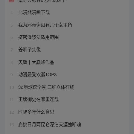
3
比漫熊漫画下载
4
我为邪帝谢焱有几个女主角
5
挤密灌浆法适用范围
6
姜明子头像
7
天望十大巅峰作品
8
动漫最受欢迎TOP3
9
3d地球仪全景 三维立体在线
10
王牌御史在哪里连载
11
时隔多年什么意思
12
肩挑日月两昆仑漂泊天涯独断魂
13