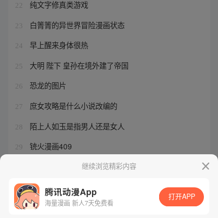
纯文字修真类游戏
22
白箐箐的异世界冒险漫画状态
23
早上醒来身体很热
24
大明 陛下 皇孙在境外建了帝国
25
恐龙的图片
26
庶女攻略是什么小说改编的
27
陌上人如玉是指男人还是女人
28
铳火漫画409
29
变身恐龙动画片大全
继续浏览精彩内容
30
腾讯动漫App
打开APP
海量漫画 新人7天免费看
腾讯漫画
起点读书
QQ阅读