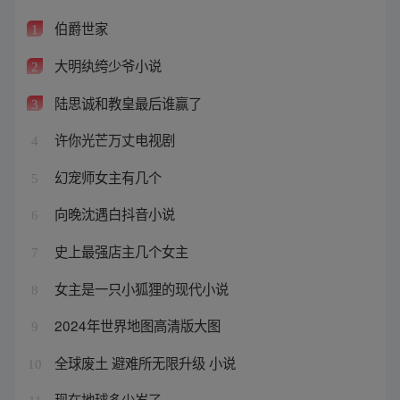
伯爵世家
1
大明纨绔少爷小说
2
陆思诚和教皇最后谁赢了
3
许你光芒万丈电视剧
4
幻宠师女主有几个
5
向晚沈遇白抖音小说
6
史上最强店主几个女主
7
女主是一只小狐狸的现代小说
8
2024年世界地图高清版大图
9
全球废土 避难所无限升级 小说
10
现在地球多少岁了