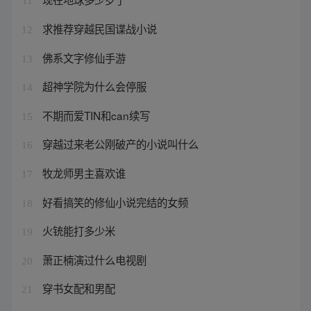
11
求推荐穿越民国谍战小说
12
佛系文字修仙手游
13
超神学院为什么会停服
14
不期而爱TIN和can续写
15
穿越过来老公刚破产的小说叫什么
16
牧龙师男主喜欢谁
17
好看搞笑的修仙小说完结的女频
18
火铳能打多少米
19
萧正楠演过什么电视剧
20
穿书女配和男配
21