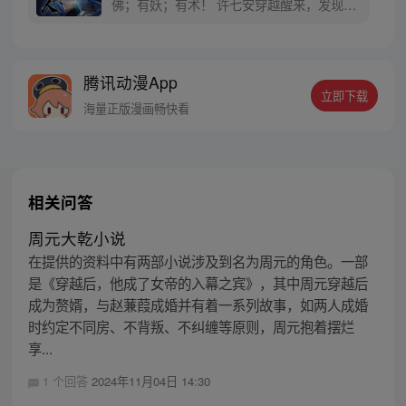
佛；有妖；有术！ 许七安穿越醒来，发现自
己身处囹圄，三日后就要流放边陲？！ 他起
初的梦想只是自保，顺便在这个世界里当个
富翁悠闲度日，结果…… 改编自阅文集团作
腾讯动漫App
者卖报小郎君同名小说 QQ群号：
立即下载
799493374
海量正版漫画畅快看
相关问答
周元大乾小说
在提供的资料中有两部小说涉及到名为周元的角色。一部
是《穿越后，他成了女帝的入幕之宾》，其中周元穿越后
成为赘婿，与赵蒹葭成婚并有着一系列故事，如两人成婚
时约定不同房、不背叛、不纠缠等原则，周元抱着摆烂
享...
1 个回答
2024年11月04日 14:30