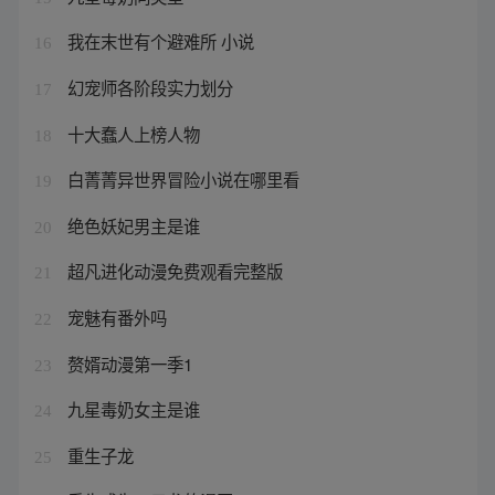
我在末世有个避难所 小说
16
幻宠师各阶段实力划分
17
十大蠢人上榜人物
18
白菁菁异世界冒险小说在哪里看
19
绝色妖妃男主是谁
20
超凡进化动漫免费观看完整版
21
宠魅有番外吗
22
赘婿动漫第一季1
23
九星毒奶女主是谁
24
重生子龙
25