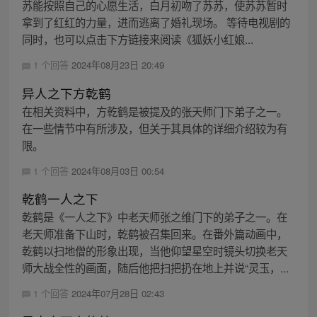
苏能按照自己的心愿生活，白月初吻了苏苏，使苏苏暂时
拿到了红红的力量，进而逃离了婚礼现场。 等待电视剧的
同时，也可以点击下方链接来阅读《狐妖小红娘...
1 个回答
2024年08月23日 20:49
异人之下方乾鹤
在相关资料中，方乾鹤是被提及的张天师门下弟子之一。
在一些情节中有所涉及，但关于其具体的详细介绍较为有
限。
1 个回答
2024年08月03日 00:54
乾鹤一人之下
乾鹤是《一人之下》中老天师张之维门下的弟子之一。在
老天师准备下山时，乾鹤被召集回来。在番外篇动画中，
乾鹤以扫地僧的形象出现，当他仰望星空时镜头切换老天
师大战全性的画面，随后他把扫把扔在地上并说“灵玉，...
1 个回答
2024年07月28日 02:43