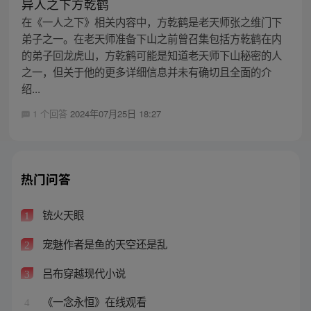
异人之下方乾鹤
在《一人之下》相关内容中，方乾鹤是老天师张之维门下
弟子之一。在老天师准备下山之前曾召集包括方乾鹤在内
的弟子回龙虎山，方乾鹤可能是知道老天师下山秘密的人
之一，但关于他的更多详细信息并未有确切且全面的介
绍...
1 个回答
2024年07月25日 18:27
热门问答
铳火天眼
1
宠魅作者是鱼的天空还是乱
2
吕布穿越现代小说
3
《一念永恒》在线观看
4