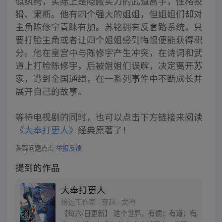
似纨绔，实际上是隐藏实力的武道高手，性格狡
猾、果断。他有四个强大的姐姐，但姐姐们却对
主角陈修宇青睐有加。苏铭拥有反套路系统，只
要打脸主角或者让四个姐姐感到悔恨便能获得积
分。他在皇宫中与陈修宇产生冲突，在诗词和武
道上打脸陈修宇，后被姐姐们误解，决定离开苏
家，遭到全国通缉，在一系列事件中不断成长并
展开自己的故事。
等待电视剧的同时，也可以点击下方链接来阅读
《大奉打更人》
经典原著了！
答案问题点击
举报反馈
提到的作品
大奉打更人
绘远工作室 · 穿越 · 女神
【每六/日更新】 这个世界，有儒；有道；有