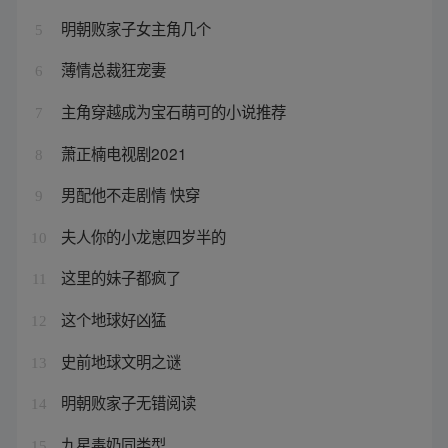
明朝败家子女主角几个
5
薄情总裁狂宠妻
6
主角穿越成为宝石萌可的小说推荐
7
萧正楠电视剧2021
8
男配他不走剧情 快穿
9
夫人你的小龙崽四岁半的
10
这里的妹子都疯了
11
这个地球好凶猛
12
史前地球文明之谜
13
明朝败家子无错阅读
14
九星毒奶同类型
15