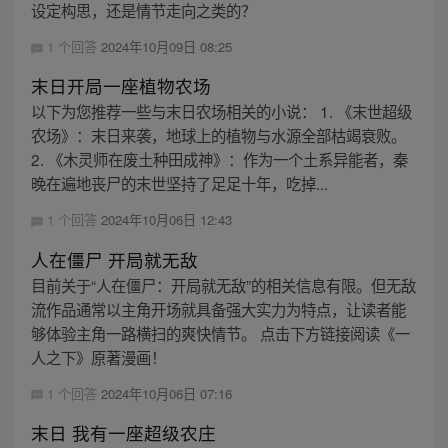
设定构思，还是情节走向之类的？
1 个回答
2024年10月09日 08:25
末日开局一座植物农场
以下为您推荐一些与末日农场相关的小说： 1. 《末世超级
农场》：末日来袭，地球上的植物与水源全部枯竭衰败。
2. 《木灵师在废土种田成神》：作为一个土系异能者，秦
晚在遍地丧尸的末世坚持了足足十年，吃掉...
1 个回答
2024年10月06日 12:43
人在僵尸 开局就无敌
目前关于“人在僵尸：开局就无敌”的相关信息有限。但无敌
流作品通常以主角开场就具备强大实力为特点，让读者能
够体验主角一路横扫的爽快情节。 点击下方链接阅读《一
人之下》原著漫画！
1 个回答
2024年10月06日 07:16
末日 我有一座超级农庄