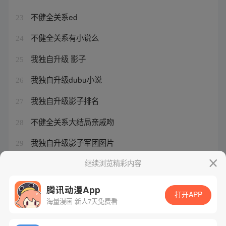
不健全关系ed
23
不健全关系有小说么
24
我独自升级 影子
25
我独自升级dubu小说
26
我独自升级影子排名
27
不健全关系大结局亲戚吻
28
我独自升级影子军团图片
29
我独自升级若清小说网
继续浏览精彩内容
30
腾讯动漫App
打开APP
海量漫画 新人7天免费看
腾讯漫画
起点读书
QQ阅读