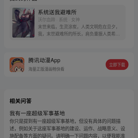
系统送我避难所
沃尔血蹄 · 系统 · 女神
末世来临，生灵涂炭，人类文明危在旦夕，
我，末世避难所的所长，肩负重振人类希望
的重担！总裁、电工、程序员等职业人在末
世无用武之地？别怕来我的地下系统避难所
辅佐我吧， we need you！ 每周四更，周一
腾讯动漫App
周三周五周日更新。请大家多多支持血蹄。
立即下载
海量正版漫画畅快看
相关问答
我有一座超级军事基地
你只是提到有一座超级军事基地，但没有具体的问题描
述，例如关于这座军事基地的建设、运作、战略意义、设
施配备等方面的疑问。请明确一下问题内容，以便我能准