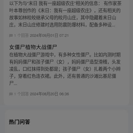
以下为与“末日 我有一座超级农庄”相关的信息： 有作家茶
叶本尊创作的《末日：我有一座超级农庄》，还有相关的
故事如林皎皎继承父母的皎月山庄，其中隐藏着末日山
庄，末日山庄修建时选用防震防爆材料，配备多种设...
1 个回答
2024年09月01日 07:21
女僵尸植物大战僵尸
在植物大战僵尸游戏中，有多种女性僵尸。比如内测时期
有妈妈僵尸和孩子僵尸（女），妈妈僵尸造型滑稽，头发
凌乱，口红抹得到处都是；孩子僵尸（女）扎着两个小辫
子，穿着红色连衣裙。此外，还有普通的沙滩比基尼僵
尸...
1 个回答
2024年08月20日 06:36
热门问答