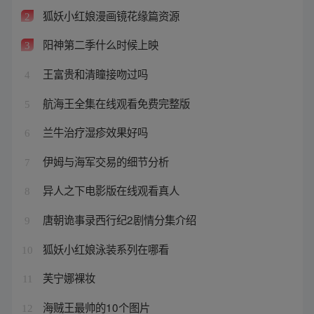
狐妖小红娘漫画镜花缘篇资源
2
阳神第二季什么时候上映
3
王富贵和清瞳接吻过吗
4
航海王全集在线观看免费完整版
5
兰牛治疗湿疹效果好吗
6
伊姆与海军交易的细节分析
7
异人之下电影版在线观看真人
8
唐朝诡事录西行纪2剧情分集介绍
9
狐妖小红娘泳装系列在哪看
10
芙宁娜裸妆
11
海贼王最帅的10个图片
12