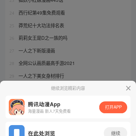
23
西行纪第49集免费观看
24
莽荒纪十大功法排名表
25
莉莉女王是D之一族的吗
26
一人之下新版漫画
27
全网公认画质最高手游2021
28
一人之下美女身材排行
29
海贼王1172
继续浏览精彩内容
30
腾讯动漫App
打开APP
海量漫画 新人7天免费看
腾讯漫画
起点读书
QQ阅读
网站备案/许可证号：粤B2-20090059-5
在此处浏览
继续