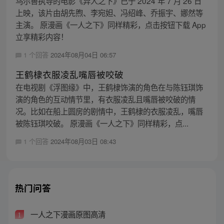
乌尔善执导的电影《异人之下》已于 2024 年 7 月 26 日
上映，该片由胡先煦、李宛妲、冯绍峰、乔振宇、娜然等
主演。 原漫画《一人之下》同样精彩，点击按钮下载 App
立享精彩内容！
1 个回答
2024年08月04日 06:57
王鹤棣衣服凌乱嘴唇被咬破
在电视剧《浮图缘》中，王鹤棣饰演的角色在与陈钰琪饰
演的角色的互动情节里，有衣服凌乱且嘴唇被咬破的情
况。比如在船上圆房的剧情中，王鹤棣的衣服凌乱，嘴唇
被陈钰琪咬破。 原漫画《一人之下》同样精彩，点...
1 个回答
2024年08月03日 08:43
热门问答
一人之下漫画原图高清
1