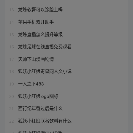
龙珠软膏可以涂脸上吗
13
苹果手机双开助手
14
龙珠直播怎么提升等级
15
龙珠足球在线直播免费观看
16
天师下山漫画剧情
17
狐妖小红娘毒皇同人文小说
18
一人之下483
19
狐妖小红娘logo图标
20
西行纪年番过后是什么
21
狐妖小红娘联名饮料有什么
22
狐妖小红娘漫画445话