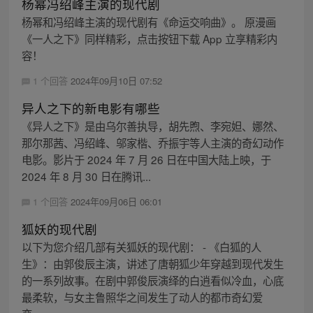
杨幂冯绍峰主演的现代剧
杨幂和冯绍峰主演的现代剧有《命运交响曲》。 原漫画
《一人之下》同样精彩，点击按钮下载 App 立享精彩内
容！
1 个回答
2024年09月10日 07:52
异人之下的新电影有哪些
《异人之下》是由乌尔善执导，胡先煦、李宛妲、娜然、
那尔那茜、冯绍峰、邬家楷、乔振宇等人主演的奇幻动作
电影。影片于 2024 年 7 月 26 日在中国大陆上映，于
2024 年 8 月 30 日在腾讯...
1 个回答
2024年09月06日 06:01
狐妖的现代剧
以下为您介绍几部有关狐妖的现代剧： - 《白狐的人
生》：由郭俊辰主演，讲述了唐朝狐少年穿越到现代发生
的一系列故事。在剧中郭俊辰演绎的白逍看似冷血，心底
最柔软，与女主鲁照华之间发生了动人的都市奇幻爱