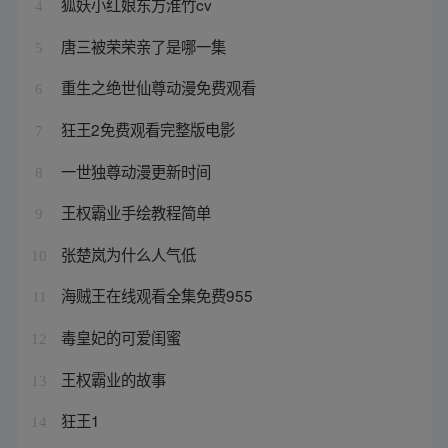
狐妖小红娘东方淮竹cv
4
唐三被荣荣亲了是哪一集
5
重生之绝世仙尊动漫免费观看
6
狂王2免费观看完整版电影
7
一世独尊动漫更新时间
8
王权霸业手绘教程简单
9
张楚岚为什么人气低
10
海贼王在线观看全集免费955
11
毒皇妃的可爱闺蜜
12
王权霸业的故事
13
狂王1
14