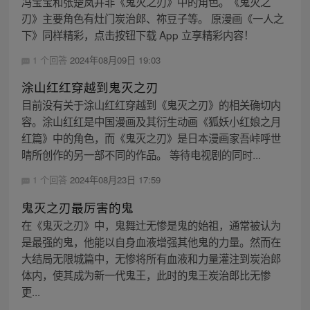
冯宝宝和张楚岚并非《鬼灭之刃》中的角色。《鬼灭之
刃》主要角色有灶门炭治郎、祢豆子等。 原漫画《一人之
下》同样精彩，点击按钮下载 App 立享精彩内容！
1 个回答
2024年08月09日 19:03
涂山红红穿越到鬼灭之刃
目前没有关于涂山红红穿越到《鬼灭之刃》的相关确切内
容。涂山红红是中国漫画及其衍生动画《狐妖小红娘之月
红篇》中的角色，而《鬼灭之刃》是日本漫画家吾峠呼世
晴所创作的另一部不同的作品。 等待电视剧的同时...
1 个回答
2024年08月23日 17:59
鬼灭之刃最厉害的鬼
在《鬼灭之刃》中，鬼舞辻无惨是鬼的始祖，通常被认为
是最强的鬼，他能以自身血液增强其他鬼的力量。然而在
大结局无限城篇中，无惨将所有血液和力量灌注到炭治郎
体内，使其成为新一代鬼王，此时的鬼王炭治郎比无惨
更...