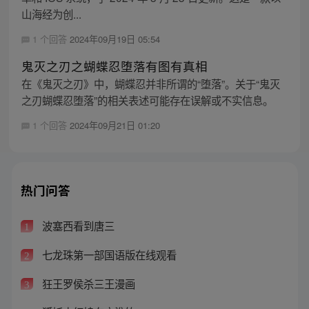
山海经为创...
1 个回答
2024年09月19日 05:54
鬼灭之刃之蝴蝶忍堕落有图有真相
在《鬼灭之刃》中，蝴蝶忍并非所谓的“堕落”。关于“鬼灭
之刃蝴蝶忍堕落”的相关表述可能存在误解或不实信息。
1 个回答
2024年09月21日 01:20
热门问答
波塞西看到唐三
1
七龙珠第一部国语版在线观看
2
狂王罗侯杀三王漫画
3