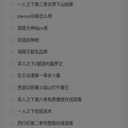
一人之下第二季天师下山结果
15
pieces动画怎么样
16
我是大神仙cv表
17
剑道封神榜
18
海贼王联名品牌
19
异人之下2碧游村篇罗正
20
狂王动漫第一季多少集
21
西游记原著火焰山打牛魔王
22
异人之下第六季免费播放在线观看
23
一人之下剪纸巫术
24
西行纪第二季完整版在线观看
25