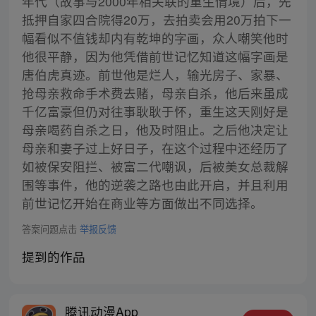
年代（故事与2000年相关联的重生情境）后，先
抵押自家四合院得20万，去拍卖会用20万拍下一
幅看似不值钱却内有乾坤的字画，众人嘲笑他时
他很平静，因为他凭借前世记忆知道这幅字画是
唐伯虎真迹。前世他是烂人，输光房子、家暴、
抢母亲救命手术费去赌，母亲自杀，他后来虽成
千亿富豪但仍对往事耿耿于怀，重生这天刚好是
母亲喝药自杀之日，他及时阻止。之后他决定让
母亲和妻子过上好日子，在这个过程中还经历了
如被保安阻拦、被富二代嘲讽，后被美女总裁解
围等事件，他的逆袭之路也由此开启，并且利用
前世记忆开始在商业等方面做出不同选择。
答案问题点击
举报反馈
提到的作品
腾讯动漫App