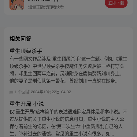
立即下载
海量正版漫画畅快看
相关问答
重生顶级杀手
有一些网文作品涉及“重生顶级杀手”这一主题。例如《重生
顶级杀手》中世界顶尖杀手夜魔任务失败后被一枪打穿头
颅，却重生回两年之前，灵魂附身在废物赘婿刘川身上。
他的妻子是刑侦队第一警花，曾经刘川一直躲在她身...
1 个回答
2024年10月22日 04:02
重生开局 小说
仅“重生开局”这样简单的表述很难确定具体是哪本小说。不
过从提供的关于重生小说的信息可知，重生小说的主人公
保存着前生的记忆，在“第二次生命”中重新规划自己的人
生，弥补过去的遗憾。常见的重生小说有很多，如...