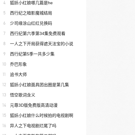
4
狐妖小红娘哪几篇是he
5
西行纪之暗影魔城结局
6
少司缘涂山红红兑换码
7
西行纪第六季第34集免费观看
8
一人之下开局获得遮天法宝的小说
9
西行纪第5季一共多少集
10
乔巴形象
11
追书大师
12
狐妖小红娘面具团出圈是第几集
13
悟空歌词含义
14
元尊3D版免费版高清动漫
15
狐妖小红娘什么时候拍的电视剧啊
16
异人之下电视剧烂尾了吗