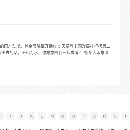
的国产动漫。其金晨曦篇开播仅 3 天便登上国漫周排行榜第二
着出去的话，千山万水，你愿意陪我一起看吗？”等令人印象深
H
I
J
K
L
M
N
O
P
Q
R
S
T