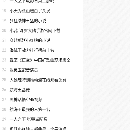
17
一人之下电影有第二部吗
18
小夭为涂山璟白了头发
19
狂猛战神王猛的小说
20
小y新斗罗大陆手游官网下载
21
穿越狐妖小红娘的小说
22
海贼王战力排行榜前十名
23
戴荃《悟空》中国好歌曲现场版全
24
张灵玉配音演员
25
大猿魂特别篇动漫在线观看免费
26
航海王基德
27
黑神话悟空4k视频
28
航海王最强的人第一名
29
一人之下 张楚岚配音
30
狐妖小红娘三部曲是一个导演吗