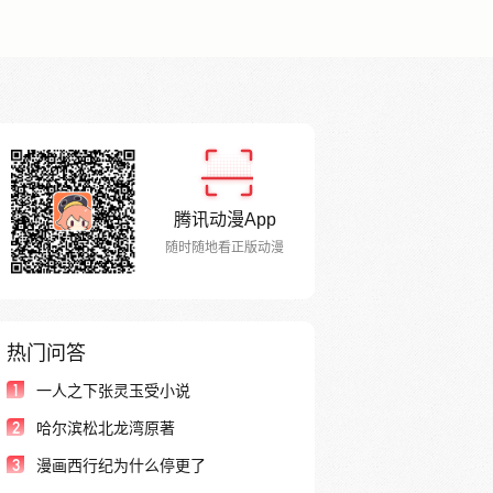
腾讯动漫App
随时随地看正版动漫
热门问答
1
一人之下张灵玉受小说
2
哈尔滨松北龙湾原著
3
漫画西行纪为什么停更了