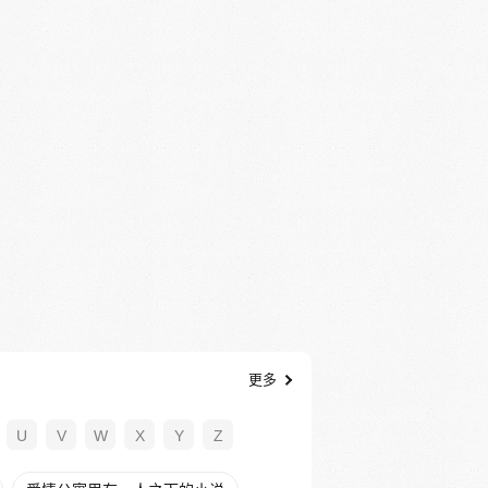
更多
U
V
W
X
Y
Z