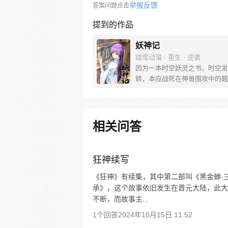
举报反馈
答案问题点击
提到的作品
妖神记
踏雪动漫 · 重生 · 逆袭
因为一本时空妖灵之书，时空发
转，本应战死在神兽围攻中的聂
睁开眼已经坐在了教室，他回到
岁。当一切重新开始之时，他如
自己的挚爱之人。【授权/每周
新】
相关问答
狂神续写
《狂神》有续集，其中第二部叫《黑金蝉·
承》，这个故事依旧发生在晋元大陆，此大
不断，而故事主...
1个回答
2024年10月15日 11:52