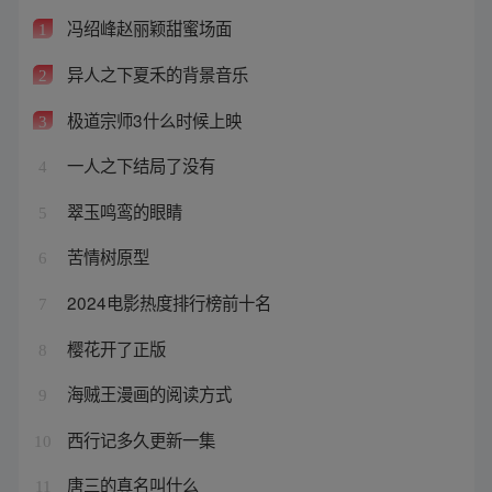
冯绍峰赵丽颖甜蜜场面
1
异人之下夏禾的背景音乐
2
极道宗师3什么时候上映
3
一人之下结局了没有
4
翠玉鸣鸾的眼睛
5
苦情树原型
6
2024电影热度排行榜前十名
7
樱花开了正版
8
海贼王漫画的阅读方式
9
西行记多久更新一集
10
唐三的真名叫什么
11