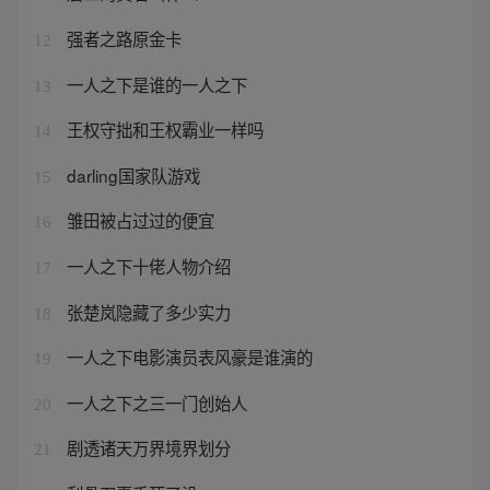
强者之路原金卡
12
一人之下是谁的一人之下
13
王权守拙和王权霸业一样吗
14
darling国家队游戏
15
雏田被占过过的便宜
16
一人之下十佬人物介绍
17
张楚岚隐藏了多少实力
18
一人之下电影演员表风豪是谁演的
19
一人之下之三一门创始人
20
剧透诸天万界境界划分
21