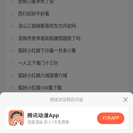
刮骨刀夏禾死了没
22
西行纪好不好看
23
涂山三姐妹都喜欢东方月初吗
24
龙珠传奇李易欢和康熙圆房了吗
25
狐妖小红娘下沙篇一共多少集
26
一人之下鬼门十三针
27
狐妖小红娘六域是哪六域
28
狐妖小红娘140集下载
29
悟空分身封了一天怎么办
继续浏览精彩内容
30
腾讯动漫App
打开APP
海量漫画 新人7天免费看
腾讯漫画
起点读书
QQ阅读