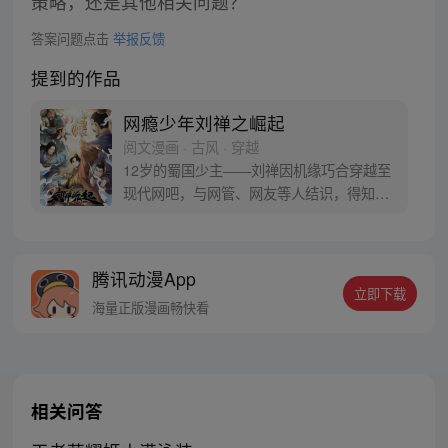
策略，还是其他相关问题？
答案问题点击
举报反馈
提到的作品
网瘾少年刘禅之崛起
阅文漫画 · 古风 · 穿越
12岁的蜀国少主——刘禅因机缘巧合穿越至
现代网吧，与网管、网友等人结识，得知了
自己后世是亡国之君，被后人评价昏庸无能
后，奋发图强，回到古代改头换面，逐渐变
强。 刘禅能否用现代获得的下先进装备、自
腾讯动漫App
然科学、人文知识运用在古代战场及朝堂之
立即下载
上，对东汉末年形成了降维打击？能否摆
海量正版漫画畅快看
脱“扶不起的阿斗”这一蔑称？
相关问答