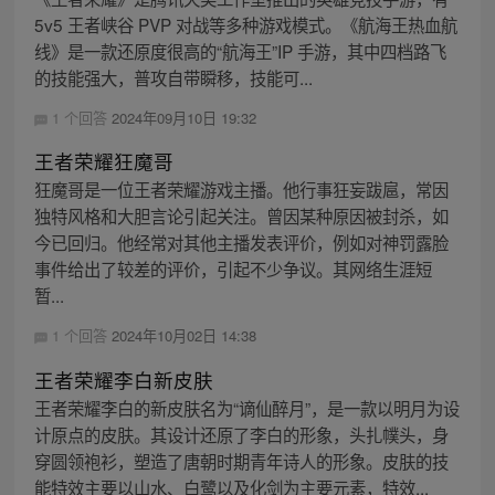
5v5 王者峡谷 PVP 对战等多种游戏模式。《航海王热血航
线》是一款还原度很高的“航海王”IP 手游，其中四档路飞
的技能强大，普攻自带瞬移，技能可...
1 个回答
2024年09月10日 19:32
王者荣耀狂魔哥
狂魔哥是一位王者荣耀游戏主播。他行事狂妄跋扈，常因
独特风格和大胆言论引起关注。曾因某种原因被封杀，如
今已回归。他经常对其他主播发表评价，例如对神罚露脸
事件给出了较差的评价，引起不少争议。其网络生涯短
暂...
1 个回答
2024年10月02日 14:38
王者荣耀李白新皮肤
王者荣耀李白的新皮肤名为“谪仙醉月”，是一款以明月为设
计原点的皮肤。其设计还原了李白的形象，头扎幞头，身
穿圆领袍衫，塑造了唐朝时期青年诗人的形象。皮肤的技
能特效主要以山水、白鹭以及化剑为主要元素，特效...