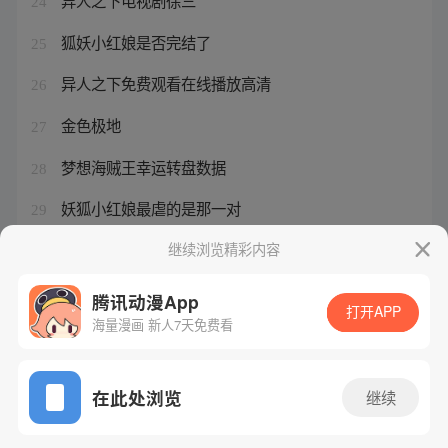
异人之下电视剧徐三
24
狐妖小红娘是否完结了
25
异人之下免费观看在线播放高清
26
金色极地
27
梦想海贼王幸运转盘数据
28
妖狐小红娘最虐的是那一对
29
龙珠超2魔罗篇下一部是啥
继续浏览精彩内容
30
腾讯动漫App
打开APP
海量漫画 新人7天免费看
腾讯漫画
起点读书
QQ阅读
网站备案/许可证号：粤B2-20090059-5
在此处浏览
继续
Copyright©1998 - 2026 Tencent. All Rights Reserved