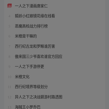
一人之下漫画唐家仁
3
狐妖小红娘镜花缘在线看
4
恶魔高校战力排行榜
5
米橙是干嘛的
6
西行纪古龙和罗睺谁厉害
7
傲来国三少爷喜欢谁官方回应
8
一人之下手游停更
9
米橙文化
10
西行纪境界等级划分
11
异人之下之决战碧游村路透图
12
海贼王小罗乔巴
13