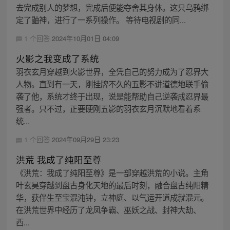
去完成别人的梦想，完成后便能夺舍其身体。这只乌鸦绑
定了鼬神，进行了一系列操作。 等待电视剧的同...
1 个回答
2024年10月01日 04:09
火影之我变成了系统
羽衣玄月穿越到火影世界，全凭自己的努力成为了忍界大
人物。直到有一天，刚挂牌不久的五影不讲道德地联手偷
袭了他，系统才终于出现，说是能帮助自己逆袭成忍界最
强者。只不过，正要硬刚五影的羽衣玄月沉默地看着系
统...
1 个回答
2024年09月29日 23:23
洪荒 我成了纯阳至尊
《洪荒：我成了纯阳至尊》是一部穿越洪荒的小说。主角
叶玄昊穿越到盘古身化天地的最后时刻，融合盘古纯阳精
华，获伴生至宝混沌钟，立神庭、以气运开道成就混元。
在洪荒世界中经历了龙凤争霸、巫妖之战、封神大劫、
西...