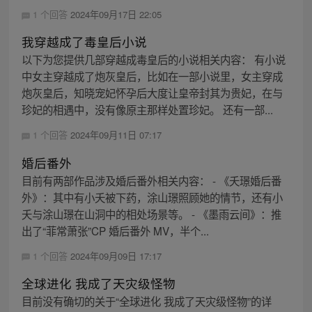
1 个回答
2024年09月17日 22:05
我穿越成了毒皇后小说
以下为您提供几部穿越成毒皇后的小说相关内容： 有小说
中女主穿越成了炮灰皇后，比如在一部小说里，女主穿成
炮灰皇后，知晓宠妃怀孕后大度让皇帝封其为贵妃，在与
珍妃的相遇中，没有像原主那样处置珍妃。 还有一部...
1 个回答
2024年09月11日 07:17
婚后番外
目前有两部作品涉及婚后番外相关内容： - 《夭璟婚后番
外》：其中有小夭被下药，涂山璟照顾她的情节，还有小
夭与涂山璟在山洞中的相处场景等。 - 《墨雨云间》：推
出了“菲常萧张”CP 婚后番外 MV，半个...
1 个回答
2024年09月09日 17:17
全球进化 我成了天灾级怪物
目前没有确切的关于“全球进化 我成了天灾级怪物”的详