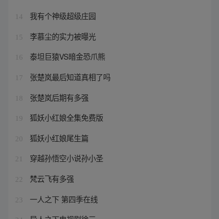
我有个神级超级庄园
14
李慕尘的实力被曝光
15
泰坦巨猿VS暗金恐爪熊
16
张楚岚最后知道真相了吗
17
张楚岚后期有多强
18
狐妖小红娘全集免费版
19
狐妖小红娘尾生篇
20
穿越孙悟空小说孙小圣
21
梵云飞有多强
22
一人之下 第四季在线
23