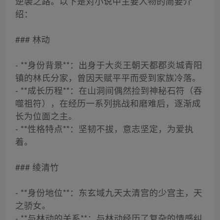
逆袭之路。以下是对小说中主要人物的简要介
绍：
### 林动
- **身份背景**：出身于大炎王朝天都郡炎城青阳
镇的林氏分家，曾因天赋平平而受到家族冷落。
- **成长历程**：在山洞间偶然捡到神秘石符（吞
噬祖符），在经历一系列挑战和磨难后，逐渐成
长为位面之主。
- **性格特点**：坚韧不拔，意志坚定，为爱执
着。
### 绫清竹
- **身份地位**：东玄域九天太清宫的少宫主，天
之骄女。
- **与林动的关系**：与林动经历了复杂的情感纠