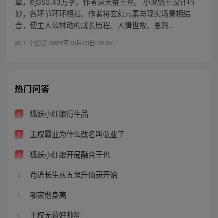
章，约353.43万字，作者是天蚕土豆。 小说情节设计巧
妙，各环节环环相扣。作者将玄幻元素与现实场景相结
合，使主人公林动的成长历程、人情世故、恩怨...
1 个回答
2024年10月23日 02:57
热门问答
狐妖小红娘衍生品
1
王权霸业为什么改名叫弘业了
2
狐妖小红娘开局融合王也
3
苟道长生从五鬼升仙录开始
4
邬家楷身高
5
王权无暮好帅啊
6