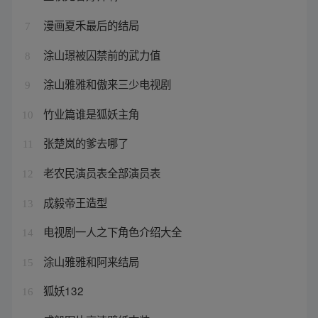
漫画夏禾最后的结局
7
涂山璟被囚禁前的武力值
8
涂山雅雅和傲来三少电视剧
9
竹业篇谁是狐妖主角
10
张楚岚的爹去哪了
11
老农民演员表全部演员表
12
成毅帝王造型
13
电视剧一人之下角色介绍大全
14
涂山雅雅和阿来结局
15
狐妖132
16