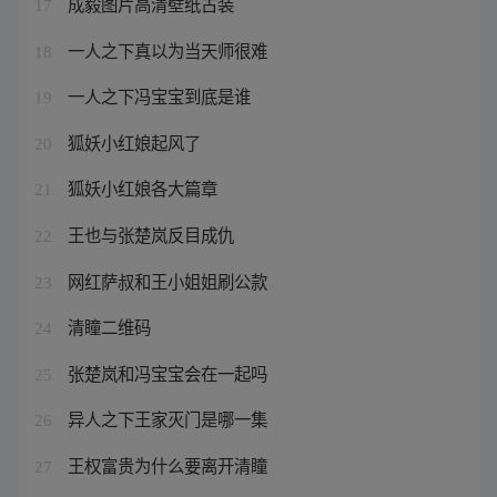
成毅图片高清壁纸古装
17
一人之下真以为当天师很难
18
一人之下冯宝宝到底是谁
19
狐妖小红娘起风了
20
狐妖小红娘各大篇章
21
王也与张楚岚反目成仇
22
网红萨叔和王小姐姐刷公款
23
清瞳二维码
24
张楚岚和冯宝宝会在一起吗
25
异人之下王家灭门是哪一集
26
王权富贵为什么要离开清瞳
27