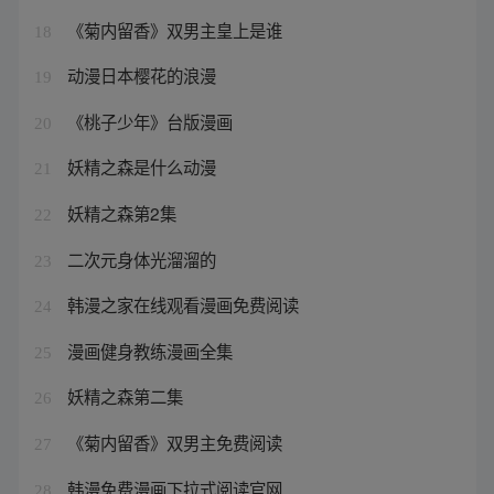
《菊内留香》双男主皇上是谁
18
动漫日本樱花的浪漫
19
《桃子少年》台版漫画
20
妖精之森是什么动漫
21
妖精之森第2集
22
二次元身体光溜溜的
23
韩漫之家在线观看漫画免费阅读
24
漫画健身教练漫画全集
25
妖精之森第二集
26
《菊内留香》双男主免费阅读
27
韩漫免费漫画下拉式阅读官网
28