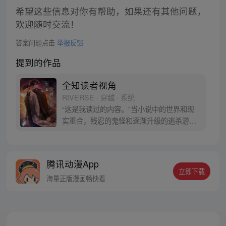
希望这些信息对你有帮助，如果还有其他问题，
欢迎随时交流！
答案问题点击
举报反馈
提到的作品
全知读者视角
RIVERSE · 穿越 · 系统
“这是我读过的内容。”当小说中的世界和现
实重合，残忍的鬼怪和逐渐升级的逃杀游戏
向人们袭来。唯一阅读过全文的金独子拥有
了超越他人的优势。但是当熟悉的小说角色
一个个出现在他身边，‘主角’对他的敌意和戒
腾讯动漫App
备愈发明显，神秘的背后星们也加入乱局。
立即下载
金独子将做出如何的选择，故事将会有怎样
海量正版漫画畅快看
的发展？