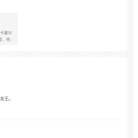
卡塞尔
是，他成
子航成
大地与
发！
龙王。