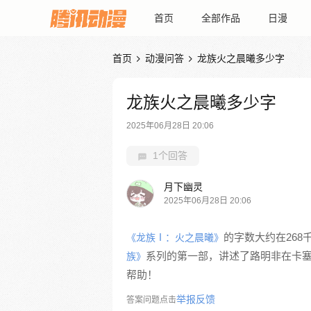
首页
全部作品
日漫
首页
动漫问答
龙族火之晨曦多少字


龙族火之晨曦多少字
2025年06月28日 20:06
1个回答
月下幽灵
2025年06月28日 20:06
的字数大约在268
《龙族Ⅰ：火之晨曦》
系列的第一部，讲述了路明非在卡
族》
帮助！
举报反馈
答案问题点击