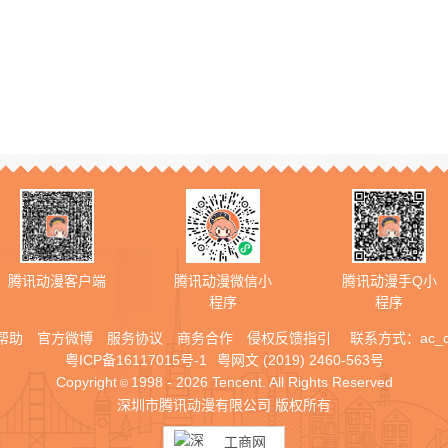
腾讯动漫客户端
腾讯动漫微信小
腾讯动漫手Q小
程序
程序
帮助
官方微博
服务协议
商务合作
侵权反馈指引
联系方式：
ac_
粤ICP备16117015号-1
粤网文 (2019) 2460-563号
Copyright
1998 - 2026 Tencent. All Rights Reserved
©
深圳市腾讯动漫有限公司 版权所有
工商网