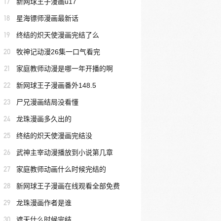
17
新网球王子漫画u17
18
星海镖师漫画最新话
19
终结的炽天使漫画完结了么
20
牧神记动漫26集一口气看完
21
家庭教师动漫是哪一年开播的啊
22
新网球王子漫画番外148.5
23
尸兄漫画结局没看懂
24
龙珠漫画多久出的
25
终结的炽天使漫画完结没
26
武神主宰动漫播放到小说第几章
27
家庭教师动画什么时候完结的
28
新网球王子漫画在线观看全部免费
29
龙珠漫画作者是谁
30
遮天什么时候完结