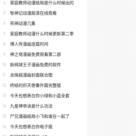
4
家庭教师动漫结局是什么时候出的
5
牧神记动漫超清在线观看
6
死神动漫几集
7
家庭教师动漫什么时候更新第二季
8
博人传漫画连载时间
9
神之塔漫画免费观看第二部
10
新网球王子漫画免费的软件
11
龙珠超漫画封面联合图
12
终结的炽天使番外篇完整版
13
今天也想表白你小绿和小蓝全套
14
九星神帝诀是什么功法
15
尸兄漫画结局小飞和谁在一起了
16
今天也想表白你电子版