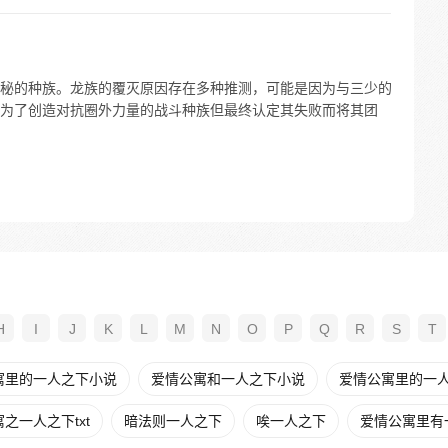
秘的种族。龙族的覆灭原因存在多种推测，可能是因为与三少的
为了创造对抗圈外力量的战斗种族但最终认定其失败而将其团
H
I
J
K
L
M
N
O
P
Q
R
S
T
寓里的一人之下小说
爱情公寓和一人之下小说
爱情公寓里的一人之
之一人之下txt
暗法则一人之下
唉一人之下
爱情公寓里有