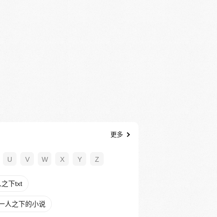
更多
U
V
W
X
Y
Z
下txt
一人之下的小说