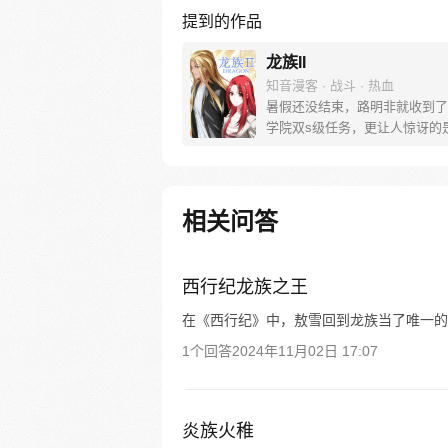
提到的作品
龙族II
知音漫客 · 战斗 · 热血
暑假还没结束，路明非就收到了
学院双s级任务，更让人惊讶的
了任务的专员，而身经百战的楚
了他的协助助理！据可靠消息，
山之王苏醒了，屠龙大战一触即
相关问答
西行纪龙族之王
在《西行纪》中，敖雪回到龙族当了唯一的
1个回答
2024年11月02日 17:07
炎族火稚