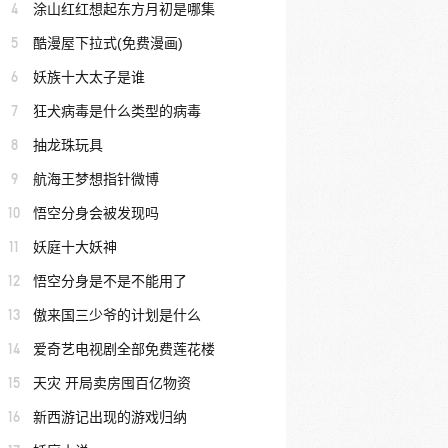
4
涂山红红想起东方月初是哪集
5
酷漫屋下拉式(免费漫画)
6
妖族十大太子是谁
7
狂犬病毒是什么类型的病毒
8
抽龙珠玩具
9
航海王梦想指针微博
10
悟空分身会被发现吗
11
妖庭十大妖神
12
悟空分身是不是不能用了
13
傲来国三少爷的计划是什么
14
爱奇艺电视剧全部免费莲花楼
15
天灾 开局卖房囤百亿物资
16
新西游记出现的游戏归纳