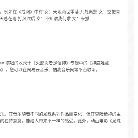
词，例如在《戒网》中有“女：天地两世零落 几处离愁 女：空把青
总在雨 打风吹后 女：不知谓我何求 女：来抓...
的 en 演唱的收录于《火影忍者是信仰》专辑中的《神威难藏
x)》，您可以在网易云音乐、酷我音乐网等平台收听。 ...
乐。其音乐随着不同的龙珠系列作品而变化，但其冒险精神的主
的独特意念，能给人带来不一样的感受。此外，动画电影《龙珠