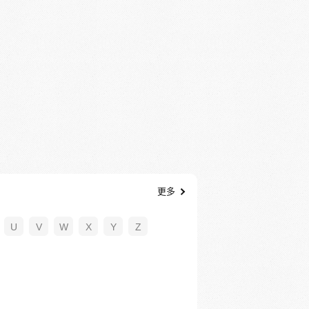
更多
U
V
W
X
Y
Z