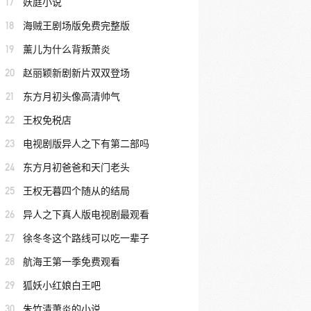
17
妖庭小说
18
海贼王剧场版免费完整版
19
薰儿为什么背叛萧炎
20
赵丽颖新剧新片双双登场
21
东方月初头像高清帅气
22
王权免税店
23
电视剧版异人之下有第二部吗
24
东方月初爸爸和天门老头
25
王权无暮四个随从的结局
26
异人之下真人版电视剧最观看
27
徐冬冬这个路线可以吃一辈子
28
航海王第一季免费观看
29
狐妖小红娘白王吧
30
朱竹清萧炎的小说