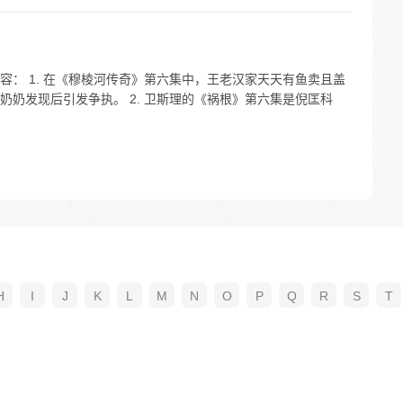
内容： 1. 在《穆棱河传奇》第六集中，王老汉家天天有鱼卖且盖
奶发现后引发争执。 2. 卫斯理的《祸根》第六集是倪匡科
H
I
J
K
L
M
N
O
P
Q
R
S
T