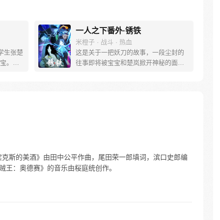
一人之下番外·锈铁
米橙子 · 战斗 · 热血
学生张楚
这是关于一把妖刀的故事，一段尘封的
宝。素
往事即将被宝宝和楚岚掀开神秘的面
熟悉，
纱。
。为了
查清自
生活被
人”之
宾克斯的美酒》由田中公平作曲，尾田荣一郎填词，滨口史郎编
；《海贼王：奥德赛》的音乐由桜庭统创作。