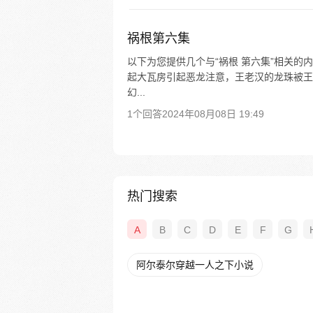
祸根第六集
以下为您提供几个与“祸根 第六集”相关的
起大瓦房引起恶龙注意，王老汉的龙珠被王奶
幻...
1个回答
2024年08月08日 19:49
热门搜索
A
B
C
D
E
F
G
阿尔泰尔穿越一人之下小说