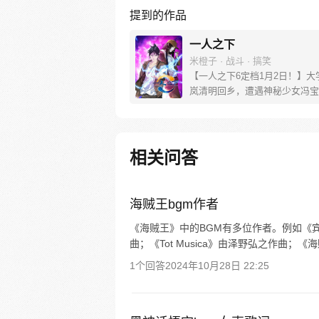
提到的作品
一人之下
米橙子 · 战斗 · 搞笑
【一人之下6定档1月2日！】大
岚清明回乡，遭遇神秘少女冯宝
未谋面的冯宝宝却对张楚岚异常
并将其带去自己打工的快递公司
帮冯宝宝寻找她的身世，也为了
己与爷爷身上的秘密，张楚岚的
相关问答
彻底颠覆，与冯宝宝一同踏上“异
旅。
海贼王bgm作者
《海贼王》中的BGM有多位作者。例如《
曲；《Tot Musica》由泽野弘之作曲
1个回答
2024年10月28日 22:25