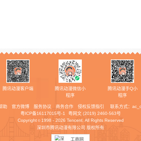
腾讯动漫客户端
腾讯动漫微信小
腾讯动漫手Q小
程序
程序
帮助
官方微博
服务协议
商务合作
侵权反馈指引
联系方式：
ac_
粤ICP备16117015号-1
粤网文 (2019) 2460-563号
Copyright
1998 - 2026 Tencent. All Rights Reserved
©
深圳市腾讯动漫有限公司 版权所有
工商网