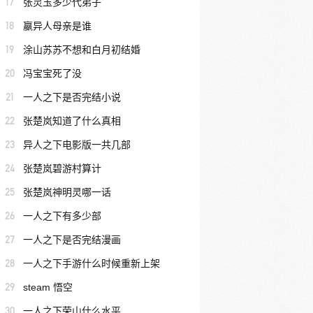
17
张灵玉多少代弟子
18
嬴异人母亲是谁
19
涂山苏苏不想和白月初结婚
20
冯宝宝死了没
21
一人之下是否完结小说
22
张楚岚知道了什么真相
23
异人之下电影版一共几部
24
张楚岚碧游村算计
25
张楚岚神明灵哪一话
26
一人之下有多少部
27
一人之下是否完结漫画
28
一人之下手游什么时候重新上架
29
steam 悟空
30
一人之下荣山什么水平