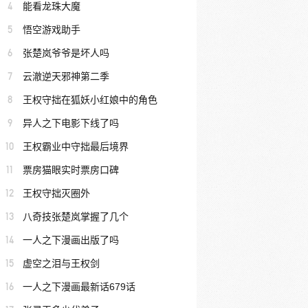
4
能看龙珠大魔
5
悟空游戏助手
6
张楚岚爷爷是坏人吗
7
云澈逆天邪神第二季
8
王权守拙在狐妖小红娘中的角色
9
异人之下电影下线了吗
10
王权霸业中守拙最后境界
11
票房猫眼实时票房口碑
12
王权守拙灭圈外
13
八奇技张楚岚掌握了几个
14
一人之下漫画出版了吗
15
虚空之泪与王权剑
16
一人之下漫画最新话679话