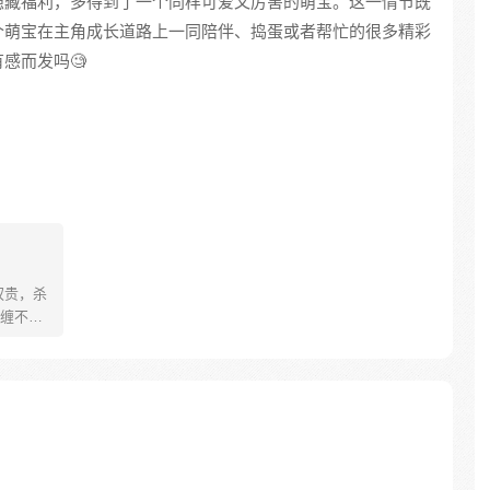
隐藏福利，多得到了一个同样可爱又厉害的萌宝。这一情节既
个萌宝在主角成长道路上一同陪伴、捣蛋或者帮忙的很多精彩
感而发吗🧐
权贵，杀
缠不
是我的
，“二胎