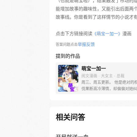
（也就是萌宝啦），结果触发了市场的
能增加故事的趣味性，又能引出后面两
故事线。你是看到了这样情节的小说才有
点击下方链接阅读
漫画
《萌宝一加一》
举报反馈
答案问题点击
提到的作品
萌宝一加一
阅文漫画 · 大女主 · 总裁
周三、周五更新。 他是绝对的
伐果断高冷薄情，却偏偏对她纠
休，宠溺不止。 第一次见面，他质问，
“六年前，是不是你？” 第二次见面，他
捏着亲子鉴定，“还敢说儿子不
种？” 第N次见面，“公爵先生，你有完没
相关问答
完？” 男人扬唇，笑得深沉魅惑
没生，当然没完。”