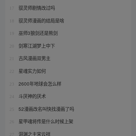
驭灵师剧情改过吗
17
驭灵师漫画的结局是啥
18
巫师3狼剑还是熊剑
19
剑寒江湖梦上中下
20
古风漫画双男主
21
星魂实力如何
22
2600年地球会怎么样
23
斗厌神的厌术
24
52漫画改名叫快找漫画了吗
25
星甲魂将传是什么时候上架
26
洞渊之主宋云祥
27