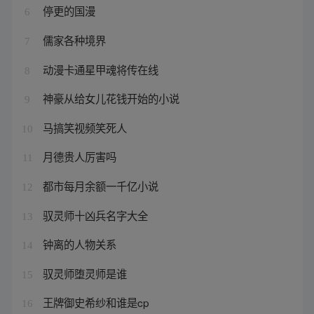
停更的国漫
6
儒家各种境界
7
动漫卡通星甲魂将传在线
8
神豪从给女儿花钱开始的小说
9
马搞笑视频笑死人
10
月德贵人厉害吗
11
都市每月余额一千亿小说
12
驭灵师十凶兵名字大全
13
钟离的人物关系
14
驭灵师堕灵师是谁
15
王牌御史希纱和谁是cp
16