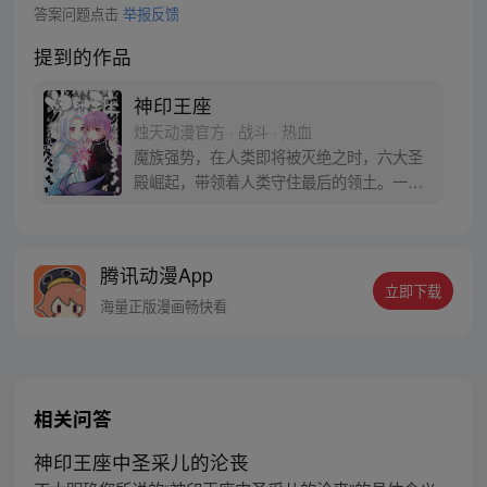
答案问题点击
举报反馈
提到的作品
神印王座
烛天动漫官方 · 战斗 · 热血
魔族强势，在人类即将被灭绝之时，六大圣
殿崛起，带领着人类守住最后的领土。一名
少年，为救母加入骑士圣殿，奇迹、诡计，
不断在他身上上演。在这人类6大圣殿与魔族
72柱魔神相互倾轧的世界，他能否登上象征
腾讯动漫App
着骑士最高荣耀的神印王座？
立即下载
海量正版漫画畅快看
相关问答
神印王座中圣采儿的沦丧