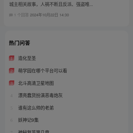
城主相关故事，人祸不断且反派、强盗唯...
1 个回答
2024年10月22日 14:30
热门问答
造化至圣
1
萌学园在哪个平台可以看
2
北斗高清卫星地图
3
漂亮蠢货扮演恶毒炮灰
4
谁有这么帅的老弟
5
妖神记9集
6
神秘复苏第几章
7