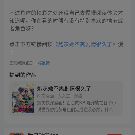
不过具体的精彩之处还得自己去慢慢阅读体验才
知道呢。你在看的时候有没有特别喜欢的情节或
者角色呀？
点击下方链接阅读
《炮灰她不爽剧情很久了》
漫
画
答案问题点击
举报反馈
提到的作品
炮灰她不爽剧情很久了
阅文漫画 · 大女主 · 穿越
爆笑快穿漫画！百合的KPI是穿梭在各个小
说世界替炮灰角色们完成逆袭心愿，什么渣
男渣女命运不公，全都退退退！不过，下达
快穿KPI的这位老板怎么是个古风冰山男，
长得还怪好看的嘞？