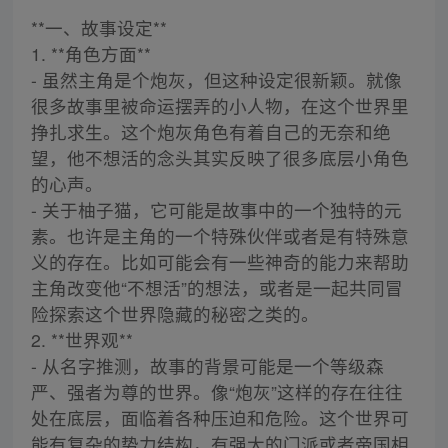
**一、故事设定**
1. **角色方面**
- 虽然主角是个炮灰，但这种设定很新颖。就像
很多故事里被命运摆弄的小人物，在这个世界里
挣扎求生。这个炮灰角色有着自己的无奈和绝
望，他不想活的念头其实反映了很多底层小角色
的心声。
- 关于柚子猫，它可能是故事中的一个独特的元
素。也许是主角的一个特殊伙伴或者是有特殊意
义的存在。比如可能会有一些神奇的能力来帮助
主角改变他“不想活”的想法，或者是一起共同冒
险探索这个世界隐藏的秘密之类的。
2. **世界观**
- 从名字推测，故事的背景可能是一个等级森
严、强者为尊的世界。像“炮灰”这样的存在往往
处在底层，面临着各种压迫和危险。这个世界可
能有复杂的势力结构，有强大的门派或者帝国相