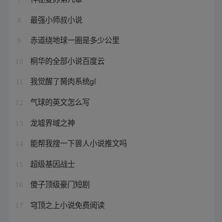
最强小师叔小说
8
赤道绕地球一圈是多少公里
9
桐华的全部小说百度云
10
我觉醒了胬肉系统gl
11
气球的英文怎么写
12
龙墟界域之神
13
能帮我搜一下兽人小说推文吗
14
超级基因战士
15
傻子顶级豪门短剧
16
穹顶之上小说免费阅读
17