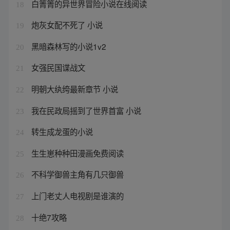
白箐箐的异世界冒险小说在线阅读
18
炮灰女配不死了 小说
19
黑暗森林写的小说1v2
20
女强民国谍战文
21
明朝大纨绔最新章节 小说
22
我在民政局摇到了世界首富 小说
23
转生成龙蛋的小说
24
生生崽种种田漫画免费阅读
25
不科学御兽主角有几只御兽
26
上门老丈人电视剧是谁演的
27
十绝7攻略
28