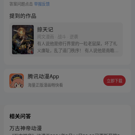
答案问题点击
举报反馈
提到的作品
掠天记
阅文漫画 · 战斗 · 逆袭
有人说他是修行界里的一粒老鼠屎，坏了礼
义廉耻，乱了道门秩序！ 有人说他是南瞻部
州最大的败类，勾结魔道，坑蒙拐骗，无恶
不作！ 对于所有污蔑，方行说：“没错，我
就是那粒传说中的老鼠屎，有问题吗？”
腾讯动漫App
立即下载
海量正版漫画畅快看
相关问答
万古神帝动漫