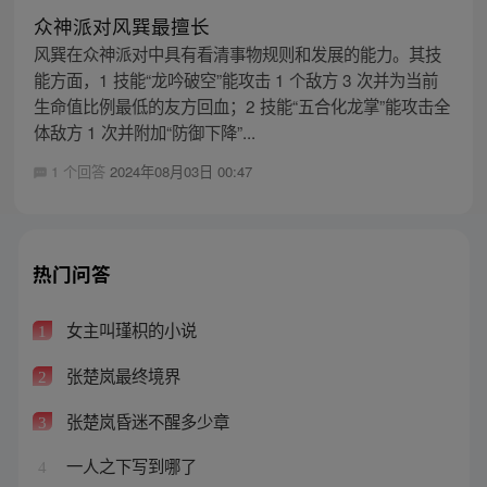
众神派对风巽最擅长
风巽在众神派对中具有看清事物规则和发展的能力。其技
能方面，1 技能“龙吟破空”能攻击 1 个敌方 3 次并为当前
生命值比例最低的友方回血；2 技能“五合化龙掌”能攻击全
体敌方 1 次并附加“防御下降”...
1 个回答
2024年08月03日 00:47
热门问答
女主叫瑾枳的小说
1
张楚岚最终境界
2
张楚岚昏迷不醒多少章
3
一人之下写到哪了
4