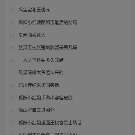
冯宝宝和王也cp
16
狐妖小红娘颜如玉最后的结局
17
夏禾骑乘死人
18
张灵玉被张楚岚收留是第几集
19
一人之下还要多久完结
20
风星潼柳大爷怎么来的
21
石川佳纯采访闹笑话
22
狐妖小红娘手游小容容皮肤
23
涂山雅雅去过圈外
24
狐妖小红娘漫画王权富贵出场话
25
小师叔和夏禾在一起了吗小说