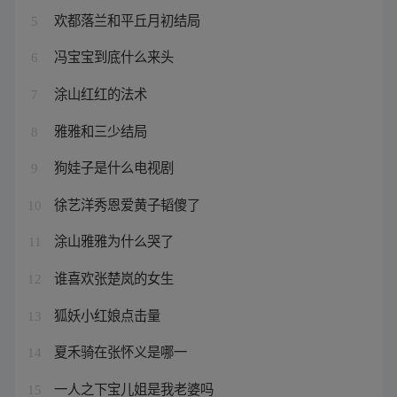
欢都落兰和平丘月初结局
5
冯宝宝到底什么来头
6
涂山红红的法术
7
雅雅和三少结局
8
狗娃子是什么电视剧
9
徐艺洋秀恩爱黄子韬傻了
10
涂山雅雅为什么哭了
11
谁喜欢张楚岚的女生
12
狐妖小红娘点击量
13
夏禾骑在张怀义是哪一
14
一人之下宝儿姐是我老婆吗
15