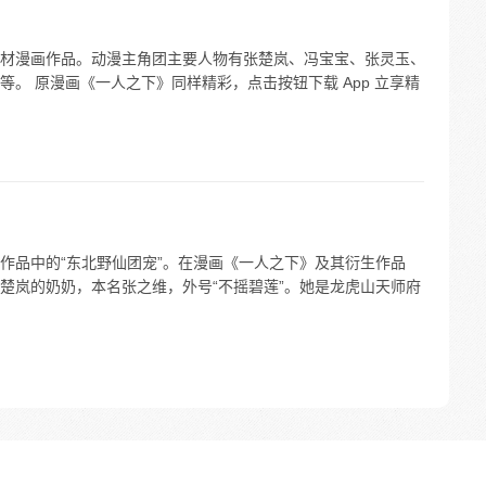
材漫画作品。动漫主角团主要人物有张楚岚、冯宝宝、张灵玉、
。 原漫画《一人之下》同样精彩，点击按钮下载 App 立享精
作品中的“东北野仙团宠”。在漫画《一人之下》及其衍生作品
张楚岚的奶奶，本名张之维，外号“不摇碧莲”。她是龙虎山天师府