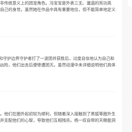
非传统意义上的团宠角色。冯宝宝是外表三无、邋遢的炁功高
自己的身世。虽然她在作品中具有重要地位，但不能简单地定义
在和守护边界守护者打了一波团并获胜后，过度自信地认为自己和
凶险，他们出去后便惨遭团灭。虽然动漫中未详细说明他们具体
。他们在圈外起初较为顺利，但随着深入接触到了黑狐等圈外生
并支配他们的心智，导致他们互相残杀。杨一叹自带的天眼能洞