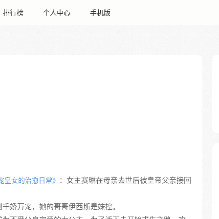
排行榜
个人中心
手机版
：女主赛琳在母亲去世后被皇帝父亲接回
宠皇女的治愈日常》
到千娇万宠，她的哥哥伊西斯是妹控。