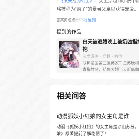
-
：女主穿越到小说中
《某天成为公主》
略被称为“疯子”的暴君父皇以获得宠爱。
举报反馈
答案问题点击
提到的作品
白天被逃婚晚上被奶凶指
抱
阅文漫画 · 穿越 · 机甲
联邦帝国第三区苏家千金苏晚和
青梅竹马，结果大婚当天新郎却
新郎没了？那就换个！苏晚在走
处，撞到一个英俊无比，长着毛
耳朵和大尾巴的男人，一双湿漉
相关问答
眼睛，期待地看着苏晚。 苏晚
定，就他了！ 登记结婚，走完
场，一气呵成！ 却发现他竟是
指挥官？ 苏晚：跑了，跑了
动漫狐妖小红娘的女主角是谁
动漫《狐妖小红娘》的女主角是涂山苏苏。
娘》原著提前了解剧情了！