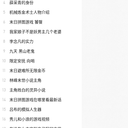
4
薛采青的身份
5
机械炼金术士人物介绍
6
末日拼图游戏 饕餮
7
我家娘子不是妖男主几个老婆
8
李念凡的实力
9
九天 黑山老鬼
10
限定安抚 向哨
11
末日避难所无限金币
12
林峰末世小说主角
13
主角姓白的灵异小说
14
末日拼图游戏在哪里看最新话
15
吕布的模拟人生器
16
秀儿和小浪的游戏视频