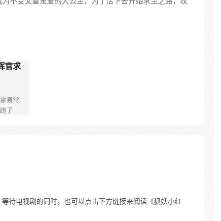
成为不受父皇宠爱的大公主，为了活下去开始求生之路，攻
挥官求
霍易常
跑了！
廊拐角
茸茸的
漉的大
顿时决
婚礼过
帝国第一
 等待电视剧的同时，也可以点击下方链接来阅读《狐妖小红