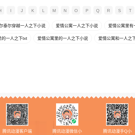
H
I
J
K
L
M
N
O
P
Q
R
S
T
尔泰尔穿越一人之下小说
爱情公寓一人之下小说
爱情公寓里有
的一人之下txt
爱情公寓里的一人之下小说
爱情公寓和一人之
腾讯动漫客户端
腾讯动漫微信小
腾讯动漫手Q小