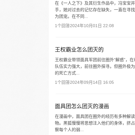
在《一人之下》及其衍生作品中，冯宝宝并
手，她对过去的记忆存在缺失，一直在寻找
为团宠。在不同...
1个回答
2024年10月01日 22:08
王权霸业怎么团灭的
王权霸业带领面具军团前往圈外“解惑”，
队伍实力强大，前往圈外探寻。但圈外极为
的死亡方式...
1个回答
2024年09月14日 16:05
面具团怎么团灭的漫画
在漫画中，面具团在圈外的经历有多种解读
物。黑狐慢慢将思想注入他们的身体，挤占
察每个人的弱...