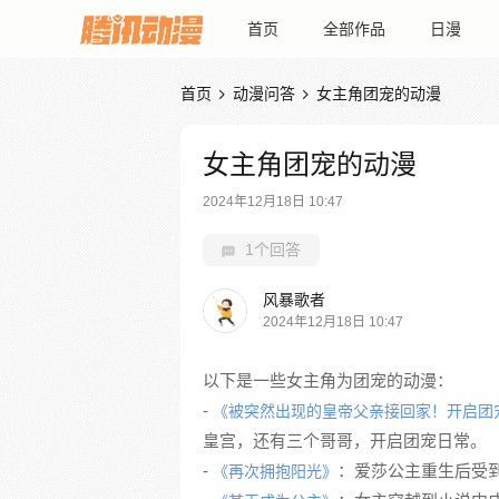
首页
全部作品
日漫
首页
动漫问答
女主角团宠的动漫


女主角团宠的动漫
2024年12月18日 10:47
1个回答
风暴歌者
2024年12月18日 10:47
以下是一些女主角为团宠的动漫：
-
《被突然出现的皇帝父亲接回家！开启团
皇宫，还有三个哥哥，开启团宠日常。
-
：爱莎公主重生后受
《再次拥抱阳光》