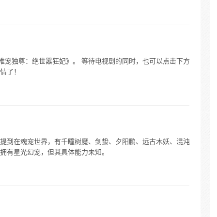
《唯宠独尊：绝世嚣狂妃》。 等待电视剧的同时，也可以点击下方
情了！
提到在魂宠世界，有千瞳树魔、剑蛰、夕阳鹏、远古木妖、混沌
拥有星光幻宠，但其具体能力未知。