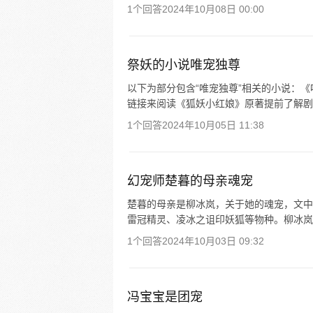
1个回答
2024年10月08日 00:00
祭妖的小说唯宠独尊
以下为部分包含“唯宠独尊”相关的小说：
链接来阅读《狐妖小红娘》原著提前了解剧
1个回答
2024年10月05日 11:38
幻宠师楚暮的母亲魂宠
楚暮的母亲是柳冰岚，关于她的魂宠，文中
雷冠精灵、凌冰之诅印妖狐等物种。柳冰岚
1个回答
2024年10月03日 09:32
冯宝宝是团宠