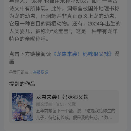
年轻人；“龙孙”也被用来称呼幼龙，如在一些古
诗文中有所体现。此外，洞螈曾被国外地理书称
为龙的幼崽，但洞螈并非真正意义上龙的幼崽，
它是一种盲目的两栖动物。还有，2024年出生的
人类婴儿，被称为“龙宝宝”，这是一种带有龙年
特色的亲昵称呼。
点击下方链接阅读
《龙崽来袭！妈咪狠又辣》
漫
画
答案问题点击
举报反馈
提到的作品
龙崽来袭！妈咪狠又辣
阅文漫画 · 复仇 · 总裁
五年前她留下一个蛋，说：“这是我给你生的
儿子，待他初长成，便是我的归期。” 数月
后儿子破壳而出，头上顶着两只亮晶晶的小
龙角，可是她却遥遥无归期。 她消失五年，