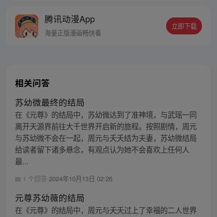
他也疯了五年，直到小龙崽领回来一个女
腾讯动漫App
人……可是小龙崽说：“爸爸，她救了我，我
立即下载
要对她以身相许！” 从此，父子为争宠陷入
海量正版漫画畅快看
明争暗斗。
相关问答
苏幼微最终的结局
在《元尊》的结局中，苏幼微达到了准神境，与武瑶一同
离开天源界前往大千世界开启新的旅程。按照剧情，周元
与苏幼微不会在一起，周元与夭夭结为夫妻，苏幼微结局
给读者留下诸多悬念，有观点认为她不会喜欢上任何人
最...
1 个回答
2024年10月13日 02:26
元尊苏幼薇的结局
在《元尊》的结局中，周元与夭夭过上了幸福的二人世界