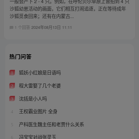
一般会产下 2 - 4 只。例如，在呼伦贝尔草原上曾拍到 4 只
沙狐幼崽活动的画面，它们相互打闹追逐，正在等待成年
沙狐觅食回来；还有在内蒙古...
1 个回答
2024年08月13日 11:11
热门问答
狐妖小红娘是日语吗
1
程大雷娶了几个老婆
2
沈括是小人吗
3
王权霸业图片 全身
4
产科医生魏主任和老贾什么关系
5
冯宝宝对战张灵玉
6