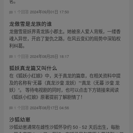
名。
1 个回答
2024年09月01日 17:50
龙傲雪是龙族的谁
龙傲雪是妖界青龙族小郡主。她被亲人爱人背叛，一缕香
魂入异世，开启了复仇之路，在风云变幻的局势中深陷权
利纠葛。
1 个回答
2024年08月25日 18:17
狐妖真龙篇又叫什么
在《狐妖小红娘》中，关于真龙的篇章，在相关资料中提
及的名称有“无暮（真龙沙皇 龙妖）”“真龙（无暮 沙皇 龙
妖）”。 等待电视剧的同时，也可以点击下方链接来阅读
《狐妖小红娘》原著提前了解剧情了！
1 个回答
2024年08月17日 04:56
沙狐幼崽
沙狐幼崽通常在雌性沙狐怀孕约 50 - 52 天后出生，每胎