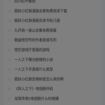
四川红叶集团
17
狐妖小红娘漫画全套免费阅读下载
18
狐妖小红娘漫画实体书有几册
19
九开局一座山全集免费观看
20
歌曲悟空传的作者是谁写的
21
悟空游戏厅里面的游戏
22
一人之下曝光剧情的小说
23
一人之下手游是什么类型
24
狐妖小红娘苦情树是怎么来的啊
25
《异人之下》电视剧开机
26
龙珠传奇2电视剧什么时候播
27