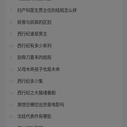
妇产科医生贾主任的结局怎么样
7
妖兽与妖族的区别
8
西行纪谁是男主
9
西行纪有多少系列
10
刮骨刀夏禾的结局
11
父母木命孩子也是木命
12
西行纪多少集
13
西行纪之大猿魂番剧
14
黑悟空横空出世是电影吗
15
沈括代表作有哪些
16