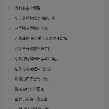
宠魅女主叶倾姿
19
史上最强赘婿沈浪的儿子
20
赵国强苏雨雯的小说
21
百炼成神 第二季什么时候开始播
22
从杂草开始的无限进化
23
小说排行榜霸道总裁宠萌妻
24
尼采与恶龙缠斗的原文
25
反派炮灰不想死 小说
26
鼍龙为什么不是龙
27
最强弟子兼一大结局
28