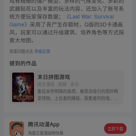
戏有精细的僵尸模型、多样的气候变化、多彩的
武器贴花以及丰富的玩法内容，还加入了账号系
统方便玩家保存数据；
《Last War: Survival
Game》
采用了丧尸生存题材，Q版的3D卡通画
风，玩家可以通过升级建筑、培养角色等方式探
索大地图。
答案问题点击
举报反馈
提到的作品
末日拼图游戏
阅文漫画 · 穿越 · 末日
象征末世明珠的高塔，被恶念吸引的塔外畸
变怪物，上位者的赌局，探索者的险境，末
日中的陷阱，在白雾醒来的那一刻，游戏开
始了。
腾讯动漫App
立即下载
海量正版漫画畅快看