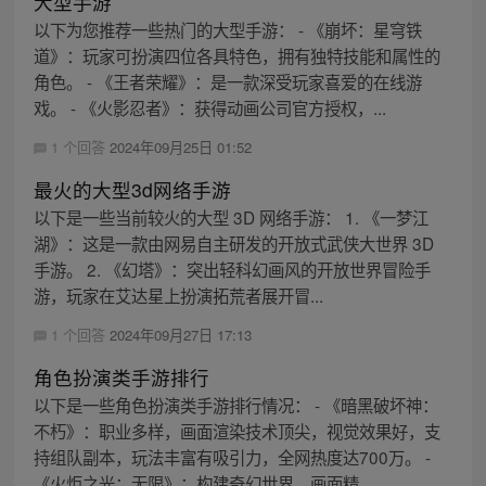
大型手游
以下为您推荐一些热门的大型手游： - 《崩坏：星穹铁
道》：玩家可扮演四位各具特色，拥有独特技能和属性的
角色。 - 《王者荣耀》：是一款深受玩家喜爱的在线游
戏。 - 《火影忍者》：获得动画公司官方授权，...
1 个回答
2024年09月25日 01:52
最火的大型3d网络手游
以下是一些当前较火的大型 3D 网络手游： 1. 《一梦江
湖》：这是一款由网易自主研发的开放式武侠大世界 3D
手游。 2. 《幻塔》：突出轻科幻画风的开放世界冒险手
游，玩家在艾达星上扮演拓荒者展开冒...
1 个回答
2024年09月27日 17:13
角色扮演类手游排行
以下是一些角色扮演类手游排行情况： - 《暗黑破坏神：
不朽》：职业多样，画面渲染技术顶尖，视觉效果好，支
持组队副本，玩法丰富有吸引力，全网热度达700万。 -
《火炬之光：无限》：构建奇幻世界，画面精...