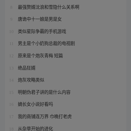
最强赘婿沈浪和雪隐什么关系啊
8
唐诡中十一娘是男是女
9
类似星际争霸的手机游戏
10
男主是个小奶狗总裁的电视剧
11
原来是个炮灰青梅 短篇
12
绝品狂婿
13
炮灰攻略类似
14
明朝伪君子讲的是什么内容
15
嫡长女小说好看吗
16
我的商铺连万界 巾晚打老虎
17
从杂草开始的进化
18