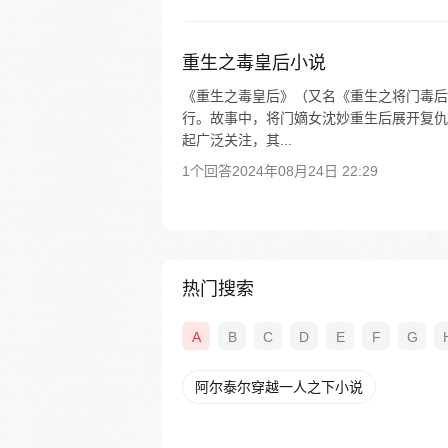
重生之毒皇后小说
《重生之毒皇后》（又名《重生之将门毒后
行。故事中，将门嫡女沈妙重生后展开复仇
起广泛关注，其...
1个回答
2024年08月24日 22:29
热门搜索
A
B
C
D
E
F
G
阿尔泰尔穿越一人之下小说