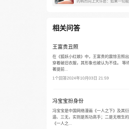
的韩烈向上天许愿：如果一切能
来……消费系统降临，他竟然真
了十八岁！技能不够用？用积分
长相太一般？用积分捏脸！教训
富家哥，俘获女神们的芳心……
相关问答
场，且看韩烈如何逆袭，青云直
——改编自小说《消费系男神》
王富贵丑照
在《狐妖小红娘》中，王富贵的震惊丑照出
穿着破旧衣服，其形象也被认为不佳。 等
著提前...
1个回答
2024年10月03日 21:59
冯宝宝扮身份
冯宝宝是中国网络漫画《一人之下》及其衍
遢、三无，实则是炁功高手；二是无根生的
《一人之...