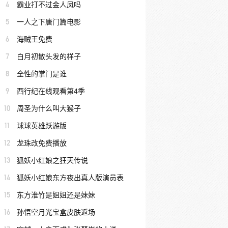
4
霸业打不过金人凤吗
5
一人之下唐门篇电影
6
海贼王免费
7
白月初散头发的样子
8
全性的掌门是谁
9
西行纪在线观看第4季
10
周圣为什么叫大猴子
11
球球英雄跃游版
12
龙珠改免费播放
13
狐妖小红娘之狂天传说
14
狐妖小红娘东方夜出真人版演员表
15
东方淮竹是姐姐还是妹妹
16
孙悟空月光宝盒皮肤返场