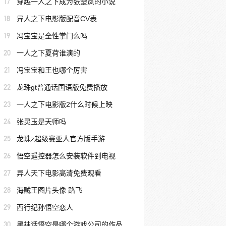
17
穿越一人之下成为张楚岚的小说
18
异人之下电影版配音CV表
19
冯宝宝是全性掌门么吗
20
一人之下夏荷谁演的
21
冯宝宝和王也哪个厉害
22
龙珠gt普通话国语版免费播放
23
一人之下电影版2什么时候上映
24
张灵玉是天师吗
25
龙珠z超级赛亚人官方版手游
26
悟空遥控器怎么安装软件到电视
27
异人天下电影高清免费观看
28
海贼王图片头像 路飞
29
西行纪孙悟空恋人
30
黑神话悟空是哪个游戏公司的作品