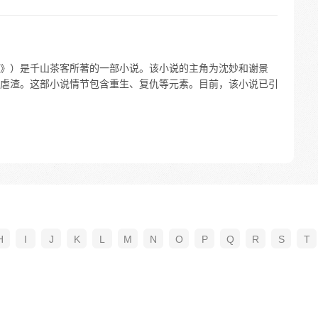
》）是千山茶客所著的一部小说。该小说的主角为沈妙和谢景
虐渣。这部小说情节包含重生、复仇等元素。目前，该小说已引
H
I
J
K
L
M
N
O
P
Q
R
S
T