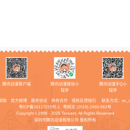
腾讯动漫客户端
腾讯动漫微信小
腾讯动漫手Q小
程序
程序
帮助
官方微博
服务协议
商务合作
侵权反馈指引
联系方式：
ac_
粤ICP备16117015号-1
粤网文 (2019) 2460-563号
Copyright
1998 - 2026 Tencent. All Rights Reserved
©
深圳市腾讯动漫有限公司 版权所有