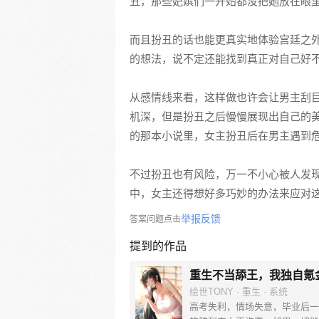
丑，那些妃嫔们一开始都没把她放在眼
而且扮丑的话也能更真实地体验宫廷之
的想法，说不定还能找到真正对自己好
从感情线来看，这样做也许会让男主刮
机深，但是扮丑之后慢慢展现出自己的
的那本小说里，女主扮丑后在男主遇到
不过扮丑也有风险，万一不小心被人发
中，女主还得想好多巧妙的办法来应对
举报反馈
答案问题点击
提到的作品
重生不当舔王，我独自氪
绘世TONY · 重生 · 系统
高考失利，情场失意，毕业后一