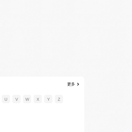
更多
U
V
W
X
Y
Z