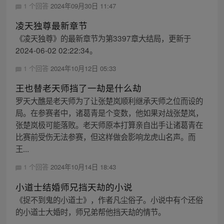
1 个回答
2024年09月30日 11:47
凌天独尊最新章节
《凌天独尊》的最新章节为第3397章大结局，更新于
2024-06-02 02:22:34。
1 个回答
2024年10月12日 05:33
王也替老天师挡了一劫是什么劫
罗天大醮是老天师为了让张楚岚顺利继承天师之位而设的
局。在参赛者中，诸葛青是个变数，他如果对战张楚岚，
张楚岚极可能落败。老天师原本打算亲自出手让诸葛青在
比赛前受伤无法参赛，但这样做会影响龙虎山名声。而
王...
1 个回答
2024年10月14日 18:43
小道士结婚师兄挡天劫的小说
《捉不到鬼的小道士》，作者凡尘俗子。小说中有个还俗
的小道士大婚时，师兄弟帮他挡天劫的情节。