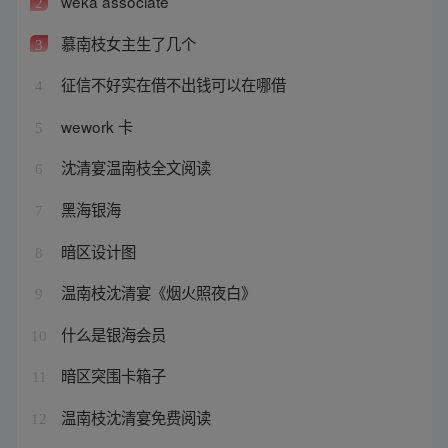
weka associate
2
慕南枝女主生了几个
3
征信不好实在借不出钱可以在哪借
4
wework 卡
5
沈清宴温南枝全文阅读
6
黑海银海
7
暗区设计图
8
温南枝沈清宴《烟火照夜白》
9
什么是银海会员
10
暗区突围卡箱子
11
温南枝沈清宴免费阅读
12