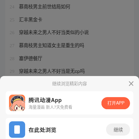
慕南枝男主前世结局如何
24
汇丰黑金卡
25
穿越未来之男人不好当类似的小说
26
慕南枝男主知道女主是重生的吗
27
塞伊德餐厅
28
穿越未来之男人不好当是无cp吗
29
慕南枝男主重生了吗
继续浏览精彩内容
30
腾讯动漫App
打开APP
海量漫画 新人7天免费看
腾讯漫画
起点读书
QQ阅读
网站备案/许可证号：粤B2-20090059-5
在此处浏览
继续
Copyright©1998 - 2026 Tencent. All Rights Reserved