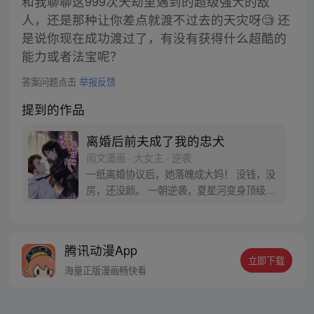
和我聊聊这999次天劫里遇到的超级强大的敌
人，还是那种让你差点就渡不过去的天灾呀🧐 还
是说你现在成功渡过了，有没有获得什么超酷的
能力或者法宝呢？
答案问题点击
举报反馈
提到的作品
离婚后前夫成了我的忠犬
阅文漫画 · 大女主 · 逆袭
一纸离婚协议后，她落魄成大妈！ 没钱，没
房，还没颜。 一朝逆袭，夏星河变身顶级黑
客高手，坐拥万贯家财！
腾讯动漫App
立即下载
海量正版漫画畅快看