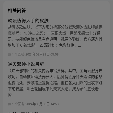
相关问答
劫最值得入手的皮肤
劫有多款皮肤，以下为您分析部分较受欢迎的皮肤特点供
您参考： 1. 冲击之刃：一直很火爆，用起来感觉十分轻
盈，技能颜色偏淡且有点透明，视觉体验好，官方还为其
增加了 6 款炫彩。 2. 源计划：色彩鲜艳，...
1 个回答
2024年08月29日 05:58
逆天邪神小说最新
《逆天邪神》的相关内容丰富多样。其中，主角云澈身世
坎坷，自幼被师傅抚养长大，后师傅因身怀天毒珠的消息
泄露而死，云澈踏上复仇之路。他在各大门派的围攻下跳
下绝云崖，却因轮回境来到天玄大陆，成为萧门五长老
的...
1 个回答
2024年08月30日 14:58