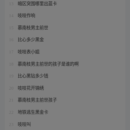
暗区突围哪里出蓝卡
13
吱吱作响
14
慕南枝男主前世
15
比心多少黑金
16
吱吱表小姐
17
慕南枝男主前世的孩子是谁的啊
18
比心黑钻多少钱
19
吱吱花开锦绣
20
慕南枝男主前世孩子
21
地铁逃生黑金卡
22
吱吱叫
23