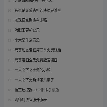
one piece的另一种含义
9
被张楚岚蒙头打的演员是谁啊
10
龙珠悟空到底有多强
11
海贼王更新记录
12
小木是什么意思
13
元尊动态漫画第三季免费观看
14
元尊漫画全集免费版爱漫画
15
一人之下之土遁的小说
16
一人之下更新到第几集了
17
悟空遥控器2017旧版手机版
18
魂师对决官服开服表
19