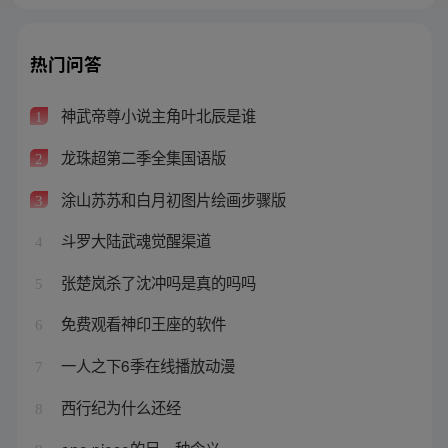
热门问答
神武帝尊小说主角叶北辰是谁
1
龙珠超第二季全集国语版
2
涂山苏苏和白月初图片绘画步骤版
3
斗罗大陆武魂觉醒渠道
4
张楚岚杀了沈冲吗是真的吗吗
5
免费观看神印王座的软件
6
一人之下6季在线播放动漫
7
西行纪为什么还经
8