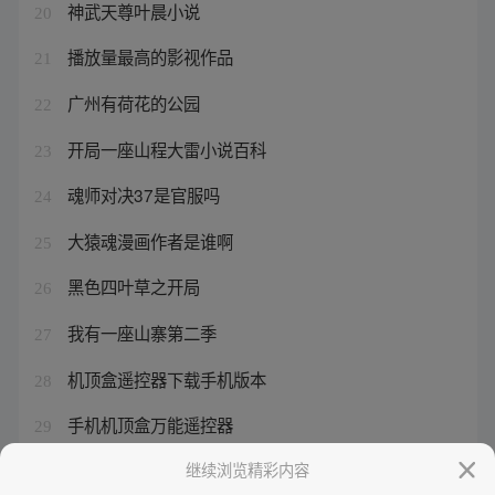
神武天尊叶晨小说
20
播放量最高的影视作品
21
广州有荷花的公园
22
开局一座山程大雷小说百科
23
魂师对决37是官服吗
24
大猿魂漫画作者是谁啊
25
黑色四叶草之开局
26
我有一座山寨第二季
27
机顶盒遥控器下载手机版本
28
手机机顶盒万能遥控器
29
蜘蛛精和王权富贵
继续浏览精彩内容
30