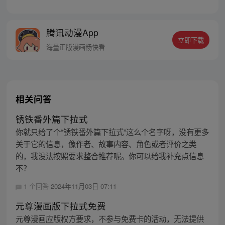
去世后在此隐居，然而，三年后一个神秘消
息让他重出江湖，机甲、异能、激战、红
颜……且看巅峰王者再谱新传奇！改编自唐
腾讯动漫App
家三少小说作品《天火大道》
立即下载
海量正版漫画畅快看
相关问答
锈铁番外篇下拉式
你就只给了个“锈铁番外篇下拉式”这么个名字呀，没有更多
关于它的信息，像作者、故事内容、角色或者评价之类
的，我没法按照要求整合推荐呢。你可以给我补充点信息
不？
1 个回答
2024年11月03日 07:11
元尊漫画版下拉式免费
元尊漫画应版权方要求，不参与免费卡的活动，无法提供