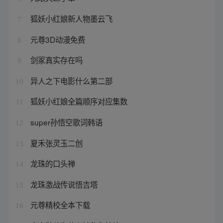
狐妖小红娘新人物墨云飞
7
元尊3D动漫免费
8
剑冢真实存在吗
9
异人之下电影什么第二部
10
狐妖小红娘全篇顺序对应集数
11
super孙悟空歌词韩语
12
夏禾张灵玉二创
13
龙珠的口头禅
14
龙珠激战传说悟吉塔
15
元尊精校全本下载
16