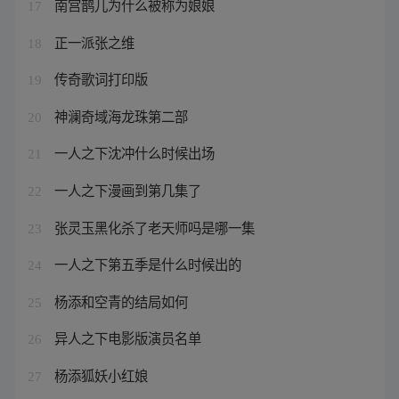
南宫鹊儿为什么被称为娘娘
17
正一派张之维
18
传奇歌词打印版
19
神澜奇域海龙珠第二部
20
一人之下沈冲什么时候出场
21
一人之下漫画到第几集了
22
张灵玉黑化杀了老天师吗是哪一集
23
一人之下第五季是什么时候出的
24
杨添和空青的结局如何
25
异人之下电影版演员名单
26
杨添狐妖小红娘
27