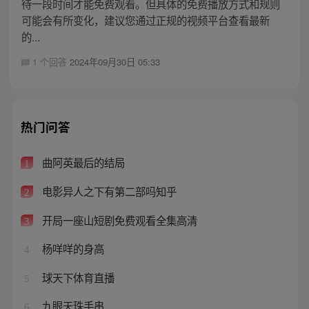
待一段时间才能免费观看。但具体的免费播放方式和规则
可能会有所变化，建议您通过正规的视频平台查看最新
的...
1 个回答
2024年09月30日 05:33
热门问答
曲阿英最后的结局
1
电影异人之下有第二部吗知乎
2
开局一座山短剧免费观看全集高清
3
杨咩咩的身高
4
球天下体育直播
5
九眼天珠手串
6