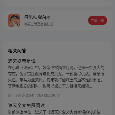
瀚海汹涌，欲望如深渊无止境。 登天路，踏
歌行，弹指遮天。
腾讯动漫App
立即下载
海量正版漫画畅快看
相关问答
遮天妖帝是谁
在小说《遮天》中，妖帝通常指雪月清。他是一位强大的
存在，兔子提炼血脉进化成真龙，一夜斩尽仇敌，登皇道
果位，帝兵为量天尺，晚年攻打仙域因气血不足而陨落。
等待电视剧的同时，也可以点击下方链接来阅读...
1 个回答
2024年08月12日 20:15
遮天全文免费阅读
目前网上存在一些关于《遮天》全文免费阅读的相关信