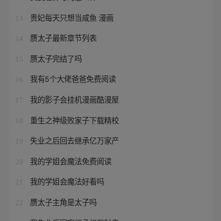
贵妃每天只想当咸鱼 漫画
13
赝太子最新章节列表
14
赝太子完结了吗
15
我有5个大佬爸爸免费阅读
16
我的影子会挂机漫画酷漫屋
17
重生之神级败家子下载精校
18
失业之后回去继承亿万家产
19
我的学姐会魔法免费阅读
20
我的学姐会魔法好看吗
21
赝太子主角是太子吗
22