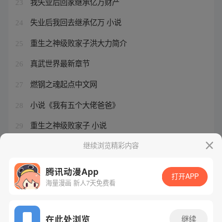
我失业后回家继承亿万财产
23
失业后我回去继承亿万 小说
24
重生之神级败家子洪大力简介
25
真武世界最新章节
26
燃钢之魂起点中文网
27
小说《我有五个大佬爸爸》
28
重生之神级败家子 小说
29
《我的学姐会魔法》
继续浏览精彩内容
30
腾讯动漫App
打开APP
海量漫画 新人7天免费看
腾讯漫画
起点读书
QQ阅读
网站备案/许可证号：粤B2-20090059-5
在此处浏览
继续