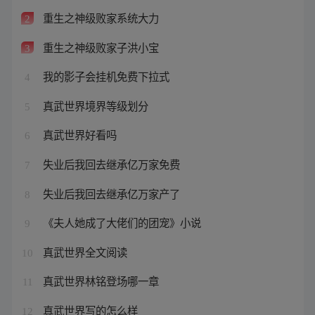
重生之神级败家系统大力
2
重生之神级败家子洪小宝
3
我的影子会挂机免费下拉式
4
真武世界境界等级划分
5
真武世界好看吗
6
失业后我回去继承亿万家免费
7
失业后我回去继承亿万家产了
8
《夫人她成了大佬们的团宠》小说
9
真武世界全文阅读
10
真武世界林铭登场哪一章
11
真武世界写的怎么样
12