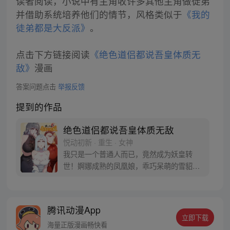
读者阅读，小说中有主角收许多其他主角做徒弟
并借助系统培养他们的情节，风格类似于
《我的
徒弟都是大反派》
。
点击下方链接阅读
《绝色道侣都说吾皇体质无
敌》
漫画
答案问题点击
举报反馈
提到的作品
绝色道侣都说吾皇体质无敌
悦动初新 · 重生 · 女神
我只是一个普通人而已，竟然成为妖皇转
世！婀娜成熟的凤凰娘，乖巧呆萌的雪貂
娘，彪悍无双的熊猫娘……我还是去横扫天
下一统江山吧！
腾讯动漫App
立即下载
海量正版漫画畅快看