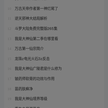
万古天帝作者第一神烂尾了
10
逆天邪神大结局解析
11
斗罗大陆免费完整版265集
12
我是大神仙第二季在哪里看
13
万古第一仙宗简介
14
龙珠z电光火石3z反击
15
我是大神仙广陵君是什么修为
16
铍药师软膏的功效与作用
17
苗药肤癣净
18
我是大神仙境界等级
19