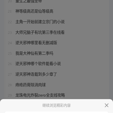
重生之最强圣帝
20
神等级高还是仙等级高
21
主角一开始就建立宗门的小说
22
大师兄脑子有坑第三季在线看
23
逆天邪神哪里看无删减版
24
我是大神仙有第二季吗
25
逆天邪神哪个软件能看小说
26
逆天邪神连载到多少章了
27
痔疮药膏除消肉球
28
龙珠电光炸裂zero全支线攻略
29
肤清乐多少钱一盒
继续浏览精彩内容
30