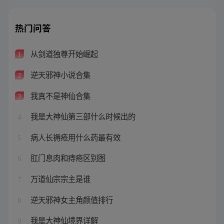
热门问答
从剑道独尊开始崛起
1
逆天邪神小说合集
2
我真不是神仙合集
3
我是大神仙第三部什么时候出的
4
病人长褥疮用什么药最有效
5
肛门息肉和痔疮区别图
6
万道仙宗宗主是谁
7
逆天邪神女主角颜值排行
8
我是大神仙境界详解
9