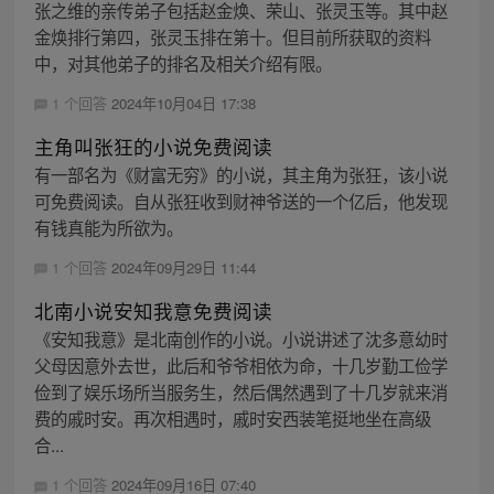
张之维的亲传弟子包括赵金焕、荣山、张灵玉等。其中赵
金焕排行第四，张灵玉排在第十。但目前所获取的资料
中，对其他弟子的排名及相关介绍有限。
1 个回答
2024年10月04日 17:38
主角叫张狂的小说免费阅读
有一部名为《财富无穷》的小说，其主角为张狂，该小说
可免费阅读。自从张狂收到财神爷送的一个亿后，他发现
有钱真能为所欲为。
1 个回答
2024年09月29日 11:44
北南小说安知我意免费阅读
《安知我意》是北南创作的小说。小说讲述了沈多意幼时
父母因意外去世，此后和爷爷相依为命，十几岁勤工俭学
俭到了娱乐场所当服务生，然后偶然遇到了十几岁就来消
费的戚时安。再次相遇时，戚时安西装笔挺地坐在高级
合...
1 个回答
2024年09月16日 07:40