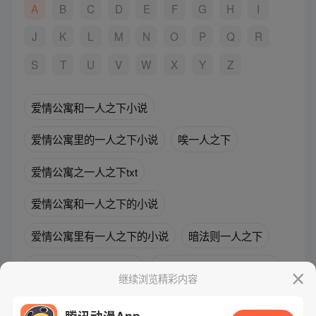
A
B
C
D
E
F
G
H
I
J
K
L
M
N
O
P
Q
R
S
T
U
V
W
X
Y
Z
爱情公寓和一人之下小说
爱情公寓里的一人之下小说
唉一人之下
爱情公寓之一人之下txt
爱情公寓和一人之下的小说
爱情公寓里有一人之下的小说
暗法则一人之下
爱情公寓一人之下小说
爱情公寓里的一人之下txt
继续浏览精彩内容
阿尔泰尔穿越一人之下小说
腾讯动漫App