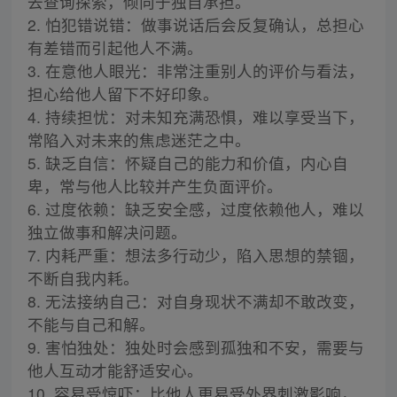
去查询探索，倾向于独自承担。
2. 怕犯错说错：做事说话后会反复确认，总担心
有差错而引起他人不满。
3. 在意他人眼光：非常注重别人的评价与看法，
担心给他人留下不好印象。
4. 持续担忧：对未知充满恐惧，难以享受当下，
常陷入对未来的焦虑迷茫之中。
5. 缺乏自信：怀疑自己的能力和价值，内心自
卑，常与他人比较并产生负面评价。
6. 过度依赖：缺乏安全感，过度依赖他人，难以
独立做事和解决问题。
7. 内耗严重：想法多行动少，陷入思想的禁锢，
不断自我内耗。
8. 无法接纳自己：对自身现状不满却不敢改变，
不能与自己和解。
9. 害怕独处：独处时会感到孤独和不安，需要与
他人互动才能舒适安心。
10. 容易受惊吓：比他人更易受外界刺激影响，