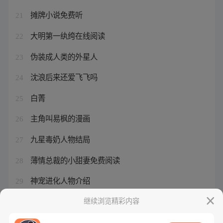
摊牌小说免费听
21
大明第一纨绔在线阅读
22
伪装成人类的外星人
23
沈浪后来还爱飞飞吗
24
白菁
25
主角叫易枫的漫画
26
九星毒奶人物结局
27
薄情总裁的小甜妻免费阅读
28
神宠进化人物介绍
29
宠魅435章
继续浏览精彩内容
30