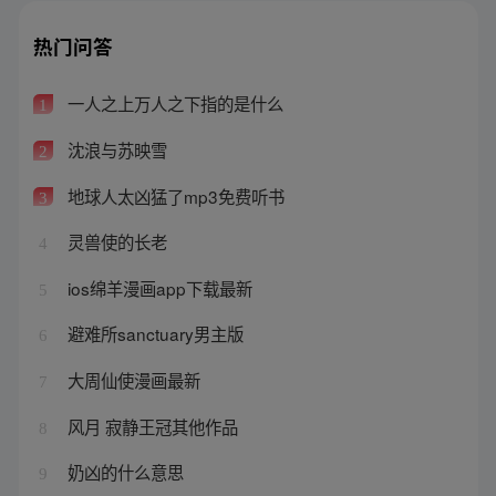
热门问答
一人之上万人之下指的是什么
1
沈浪与苏映雪
2
地球人太凶猛了mp3免费听书
3
灵兽使的长老
4
ios绵羊漫画app下载最新
5
避难所sanctuary男主版
6
大周仙使漫画最新
7
风月 寂静王冠其他作品
8
奶凶的什么意思
9