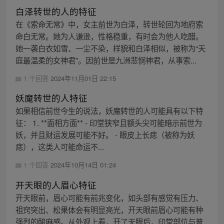
白泽转世的人的特征
在《索命无常》中，女主前世为白泽，转世轮回为地府索
命白无常。她为人谦逊，性格稳重，有时会为他人吃醋。
她一袭白衣如雪、一尘不染，样貌和白泽相似，被称为“天
庭最温柔的女神君”。因前世是九洲悲悯神君，从事索...
1 个回答
2024年11月01日 22:15
妖魔转世的人特征
如果相信前世今生的说法，妖魔转世的人可能具有以下特
征： 1. **面相方面** - 印堂狭窄且额头尖可能暗示前世为
妖，并且财运发展可能不好。 - 眼皮上长痣（被称为妖
痣），这类人可能命运不...
1 个回答
2024年10月14日 01:24
开天眼的人眉心特征
开天眼前，眉心可能有前兆变化，如头部有感觉有压力、
祖窍突出、松果体会有明显亮光，开天眼前眉心可能有种
强烈的酸麻感。从外观上看，开了天眼后，印堂部位与普