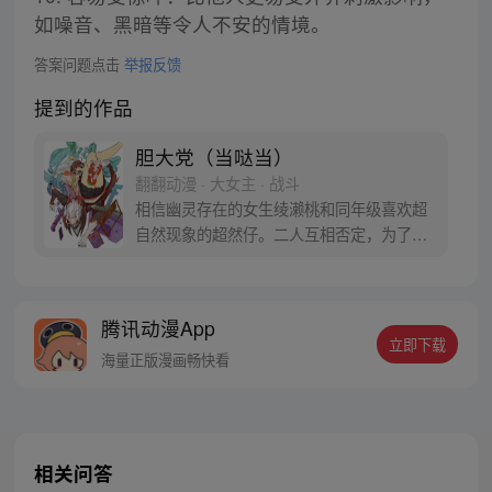
如噪音、黑暗等令人不安的情境。
答案问题点击
举报反馈
提到的作品
胆大党（当哒当）
翻翻动漫 · 大女主 · 战斗
相信幽灵存在的女生绫濑桃和同年级喜欢超
自然现象的超然仔。二人互相否定，为了让
对方信服，桃前往传闻有UFO出没的医院废
墟，超然仔则是去往灵异地点的隧道……命
中注定的恋爱就此展开！？
腾讯动漫App
立即下载
海量正版漫画畅快看
相关问答