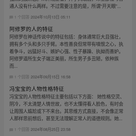
通人没有什么两样。不过需要注意的是，所谓“开天眼”...
1 个回答
2024年10月13日 05:11
阿修罗的人的特征
阿修罗在神话传说中的特征包括：身体通常巨大且强壮，
拥有多个头和多只手臂。本性善良但常带有嗔恨之心，执
着争斗，凶猛好斗、嫉妒心强、性子暴躁、执拗而善妒。
阿修罗道所生女子端正美丽，所生男子多丑陋，依种族
而...
1 个回答
2024年09月15日 16:58
冯宝宝的人物性格特征
冯宝宝的人物性格特征主要包括以下方面： 她性格空灵、
阴冷，不太清楚人情世故，也不太懂得看人脸色，有时会
让周围人尴尬或下不来台。其思维方式直接，不会像正常
人那样思前想后，甚至无法理解正常人的道德规则。她...
1 个回答
2024年08月25日 23:58