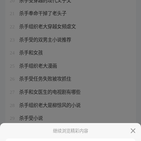
20
杀手奉命干掉了老头子
21
杀手组织老大穿越女频虐文
22
杀手受的双男主小说推荐
23
杀手和女孩
24
杀手组织老大漫画
25
杀手受任务失败被攻抓住
26
杀手和女医生的电视剧有哪些
27
杀手组织老大是柳惊风的小说
28
杀手受小说
29
杀手和医生的小说免费阅读
继续浏览精彩内容
30