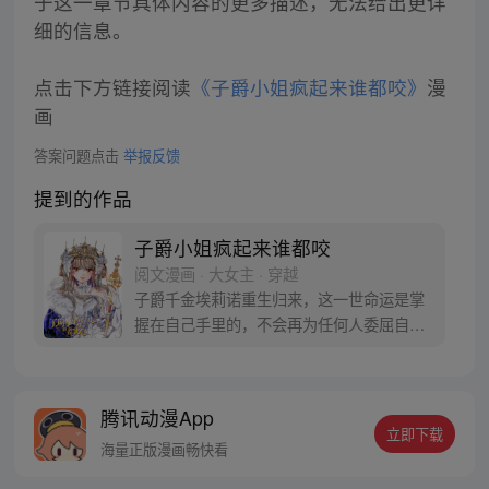
于这一章节具体内容的更多描述，无法给出更详
细的信息。
点击下方链接阅读
《子爵小姐疯起来谁都咬》
漫
画
答案问题点击
举报反馈
提到的作品
子爵小姐疯起来谁都咬
阅文漫画 · 大女主 · 穿越
子爵千金埃莉诺重生归来，这一世命运是掌
握在自己手里的，不会再为任何人委屈自
己，子爵千金华丽登顶女帝，人活着没必要
太正常，先发个疯再说。
腾讯动漫App
立即下载
海量正版漫画畅快看