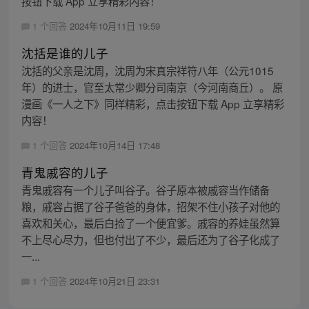
按钮下载 App 立享精彩内容！
1 个回答
2024年10月11日 19:59
沈括是谁的儿子
沈括的父亲是沈周，沈周为宋真宗祥符八年（公元1015
年）的进士，官至太常少卿分司南京（今河南商丘）。 原
漫画《一人之下》同样精彩，点击按钮下载 App 立享精彩
内容！
1 个回答
2024年10月14日 17:48
青鬼戚容的儿子
青鬼戚容有一个儿子叫谷子。谷子原本被戚容当作储备
粮，戚容占据了谷子爸爸的身体，招架不住小孩子对他的
喜欢和关心，最后白捡了一个便宜爹。戚容的养娃虽然算
不上尽心尽力，但也付出了不少，最后还为了谷子化成了
一...
1 个回答
2024年10月21日 23:31