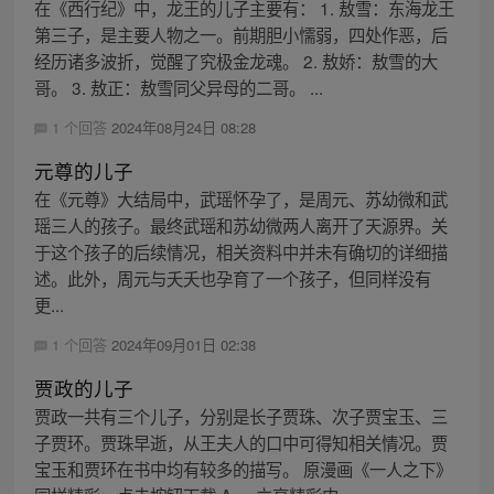
在《西行纪》中，龙王的儿子主要有： 1. 敖雪：东海龙王
第三子，是主要人物之一。前期胆小懦弱，四处作恶，后
经历诸多波折，觉醒了究极金龙魂。 2. 敖娇：敖雪的大
哥。 3. 敖正：敖雪同父异母的二哥。 ...
1 个回答
2024年08月24日 08:28
元尊的儿子
在《元尊》大结局中，武瑶怀孕了，是周元、苏幼微和武
瑶三人的孩子。最终武瑶和苏幼微两人离开了天源界。关
于这个孩子的后续情况，相关资料中并未有确切的详细描
述。此外，周元与夭夭也孕育了一个孩子，但同样没有
更...
1 个回答
2024年09月01日 02:38
贾政的儿子
贾政一共有三个儿子，分别是长子贾珠、次子贾宝玉、三
子贾环。贾珠早逝，从王夫人的口中可得知相关情况。贾
宝玉和贾环在书中均有较多的描写。 原漫画《一人之下》