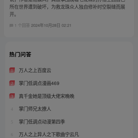
所在世界遭到破坏，为救龙珠众人独自修补时空裂缝而展
开。
1 个回答
2024年10月28日 02:21
热门问答
万人之上百度云
1
掌门低调点漫画469
2
真千金她是顶级大佬宋晚晚
3
掌门师兄太撩人
4
掌门低调点动漫第四季
5
万人之上异人之下歌曲宁云凡
6