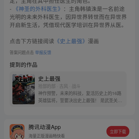
定，主角在其中担任医生的角色。
-
《神圣的外科医生》
：主角韩镇洙是一名前途
光明的未来外科医生，因异世界转世而在异世界
开启新生活，凭借现代医学培训在异世界从医。
点击下方链接阅读
《史上最强》
漫画
答案问题点击
举报反馈
提到的作品
史上最强
拾部的部 · 古风 · 战斗
神作预警，未来的科技，复活历史上的16路
英雄猛将，誓要决出史上最强！ 是武圣关云
长、还是西楚霸王项羽，是一人之下的吕奉
先，还是满洲第一勇士鳌拜 两两对决，生死
格斗，最终获胜者，将会获得一个愿望！ 粉
腾讯动漫App
丝群：481670726
立即下载
海量正版漫画畅快看