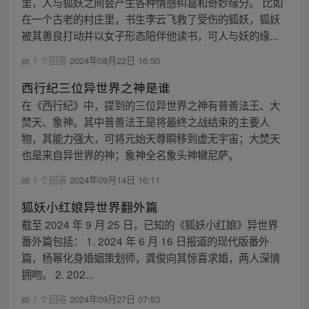
里，人与狐妖之间会产生各种情感纠葛和奇妙缘分。 比如
在一个古老的村庄里，书生李云飞救了受伤的狐妖，狐妖
被其善良打动并以女子形态陪伴他读书，可人与妖的缘...
1 个回答
2024年08月22日 16:50
西行纪三位异世界之神是谁
在《西行纪》中，提到的三位异世界之神有普善法王、大
焚天、象神。其中普善法王是将最终之战结束的主要人
物，其能力强大，可将元始天尊瞬移到虚无宇宙；大焚天
也是来自异世界的神；象神全名象头神犍尼萨。
1 个回答
2024年09月14日 16:11
狐妖小红娘异世界翻外篇
截至 2024 年 9 月 25 日，已知的《狐妖小红娘》异世界
番外篇包括： 1. 2024 年 6 月 16 日报道的现代版番外
篇，杨幂化身婚姻策划师，龚俊向其惊喜求婚，两人深情
拥吻。 2. 202...
1 个回答
2024年09月27日 07:53