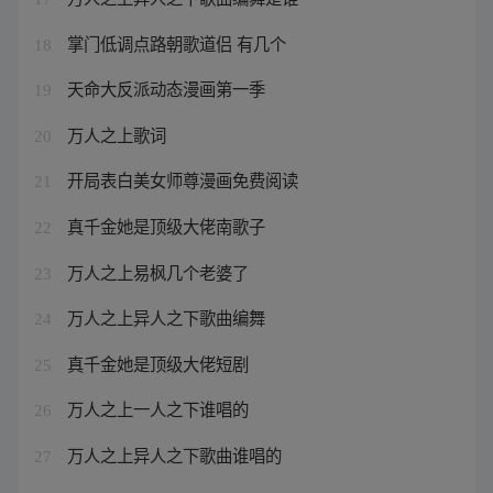
掌门低调点路朝歌道侣 有几个
18
天命大反派动态漫画第一季
19
万人之上歌词
20
开局表白美女师尊漫画免费阅读
21
真千金她是顶级大佬南歌子
22
万人之上易枫几个老婆了
23
万人之上异人之下歌曲编舞
24
真千金她是顶级大佬短剧
25
万人之上一人之下谁唱的
26
万人之上异人之下歌曲谁唱的
27