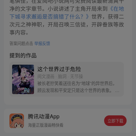
笔俱佳，在爱阅吧小说网可免费阅读最新清爽干
净的文字章节。小说讲述了主角开局来到
《在地
下城寻求邂逅是否搞错了什么？》
世界，获得二
次元之神神职，开局召唤三信徒，开辟眷族等故
事内容。
答案问题点击
举报反馈
提到的作品
这个世界过于危险
阅文漫画 · 脑洞 · 无节操
被长老狞笑着送往名为“地球”的异世界后，
顾云发现和平安定只是这个世界的表象。 恶
灵丛生、妖魔遍地，当一个个扭曲的恶灵出
现在他的面前之时，顾云终于找到了回家的
感觉。 于是，一个让无数恶灵提心吊胆，夜
腾讯动漫App
不能寐的都市传说诞生了 《这个世界过于危
立即下载
险》每周三、六双更，读者群：561675062
海量正版漫画畅快看