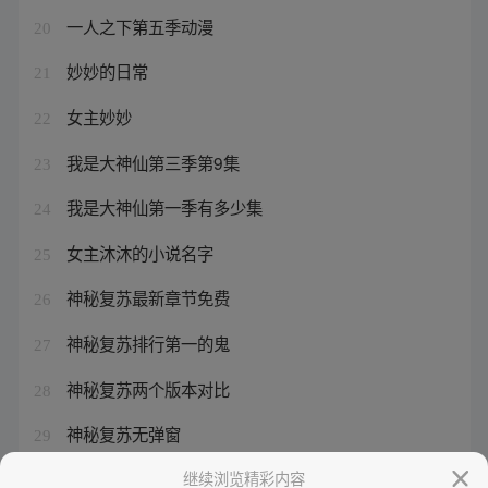
一人之下第五季动漫
20
妙妙的日常
21
女主妙妙
22
我是大神仙第三季第9集
23
我是大神仙第一季有多少集
24
女主沐沐的小说名字
25
神秘复苏最新章节免费
26
神秘复苏排行第一的鬼
27
神秘复苏两个版本对比
28
神秘复苏无弹窗
29
恐怖复苏
继续浏览精彩内容
30