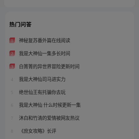
热门问答
神秘复苏番外篇在线阅读
1
我是大神仙一集多长时间
2
白箐箐的异世界冒险更新时间
3
我是大神仙司马进实力
4
绝世仙王有托骗你去玩
5
我是大神仙 什么时候更新一集
6
沐白和竹清的爱情被网友热议
7
《庶女攻略》长评
8