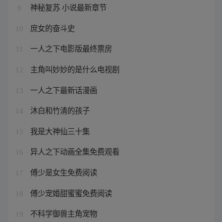
神秘复苏 小说最新章节
9
庶女的奋斗史
10
一人之下电影版最终票房
11
主角叫妙妙的是什么电视剧
12
一人之下最新话漫画
13
沐白和竹清的孩子
14
我是大神仙三十集
15
异人之下动画全集免费观看
16
傅少是女生免费阅读
17
傅少宠婚甜蜜蜜免费阅读
18
不科学御兽主角宠物
19