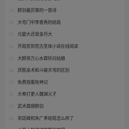
醉剑最厉害的一首诗
19
大宅门中李香秀的结局
20
元婴大还是金丹大
21
开局签到荒古圣体小说在线阅读
22
大醉侠万心水霖铃白姑娘
23
厌胜巫术和斗破天穹的区别
24
免费观看牧神记
25
大奉打更人魏渊义子
26
武术龚顺醉剑
27
宋廷峰和朱广孝结局怎么样了
28