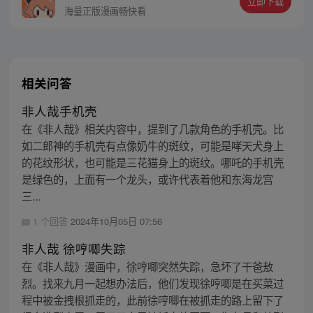
立即下载
海量正版漫画畅快看
相关问答
非人哉手机壳
在《非人哉》相关内容中，提到了几款角色的手机壳。比
如二郎神的手机壳有点像奶牛的斑纹，可能是哮天犬身上
的花纹形状，也可能是三花猫身上的斑纹。哪吒的手机壳
是绿色的，上面有一个龙头，或许代表着他和东海龙宫
三...
1 个回答
2024年10月05日 07:56
非人哉 徐哼唧失踪
在《非人哉》漫画中，徐哼唧突然失踪，急坏了干爸敖
烈。找来九月一起想办法后，他们发现徐哼唧是在买菜过
程中被金拽根抓走的，此前徐哼唧在被抓走的路上留下了