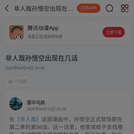
非人哉孙悟空出现在几话
打开APP
腾讯动漫App
立即下载
海量正版漫画畅快看
非人哉孙悟空出现在几话
2025年04月10日 20:59
1个回答
雾中乌鸦
2025年04月10日 20:59
在
《非人哉》
这部漫画中，孙悟空正式登场是在
第二季的第36话。这一话里，他变成蚊子去找哪