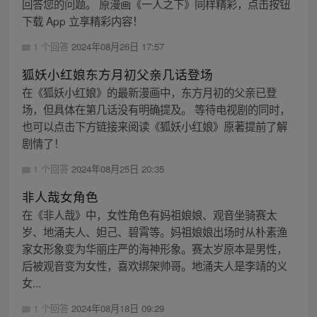
回答您的问题。 原漫画《一人之下》同样精彩，点击按钮
下载 App 立享精彩内容！
1 个回答
2024年08月26日 17:57
狐妖小红娘东方月初父亲几话登场
在《狐妖小红娘》的最新漫画中，东方月初的父亲已登
场，但具体在第几话没有明确提及。 等待电视剧的同时，
也可以点击下方链接来阅读《狐妖小红娘》原著提前了解
剧情了！
1 个回答
2024年08月25日 20:35
非人哉女角色
在《非人哉》中，女性角色有妈祖娘娘、观音坐骑赛太
岁、地涌夫人、妲己、碧霄等。妈祖娘娘出场时从朴素渔
家女形象变为华丽庄严的海神形象。赛太岁原本是男性，
后被观音变为女性，喜欢绑架帅哥。地涌夫人是李靖的义
女...
1 个回答
2024年08月18日 09:29