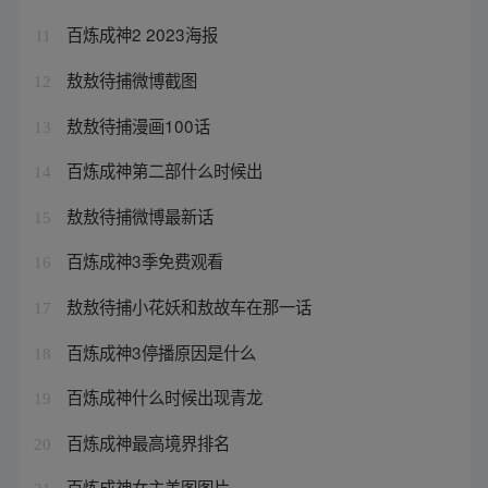
百炼成神2 2023海报
11
敖敖待捕微博截图
12
敖敖待捕漫画100话
13
百炼成神第二部什么时候出
14
敖敖待捕微博最新话
15
百炼成神3季免费观看
16
敖敖待捕小花妖和敖故车在那一话
17
百炼成神3停播原因是什么
18
百炼成神什么时候出现青龙
19
百炼成神最高境界排名
20
百炼成神女主美图图片