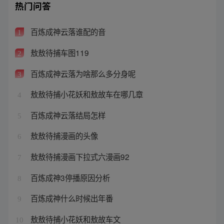
热门问答
百炼成神云落谁配的音
1
敖敖待捕车图119
2
百炼成神云落为啥那么多分身呢
3
敖敖待捕小花妖和敖故车在哪几章
4
百炼成神云落结局怎样
5
敖敖待捕漫画的头像
6
敖敖待捕漫画下拉式六漫画92
7
百炼成神3停播原因分析
8
百炼成神什么时候出年番
9
敖敖待捕小花妖和敖故车文
10