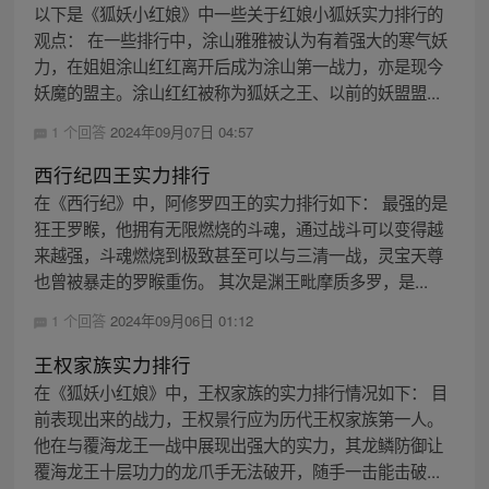
以下是《狐妖小红娘》中一些关于红娘小狐妖实力排行的
观点： 在一些排行中，涂山雅雅被认为有着强大的寒气妖
力，在姐姐涂山红红离开后成为涂山第一战力，亦是现今
妖魔的盟主。涂山红红被称为狐妖之王、以前的妖盟盟...
1 个回答
2024年09月07日 04:57
西行纪四王实力排行
在《西行纪》中，阿修罗四王的实力排行如下： 最强的是
狂王罗睺，他拥有无限燃烧的斗魂，通过战斗可以变得越
来越强，斗魂燃烧到极致甚至可以与三清一战，灵宝天尊
也曾被暴走的罗睺重伤。 其次是渊王毗摩质多罗，是...
1 个回答
2024年09月06日 01:12
王权家族实力排行
在《狐妖小红娘》中，王权家族的实力排行情况如下： 目
前表现出来的战力，王权景行应为历代王权家族第一人。
他在与覆海龙王一战中展现出强大的实力，其龙鳞防御让
覆海龙王十层功力的龙爪手无法破开，随手一击能击破...