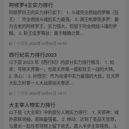
阿修罗4王实力排行
阿修罗四王的实力排行如下： 1. 斗魂完全燃烧的罗睺（狂
王）：完全燃烧斗魂后实力最强。 2. 渊王毗摩质多罗：最
为古老的阿修罗王，实力强大，但弱于完全燃烧斗魂的罗
睺。 3. 斩王佉罗骞驮：善于精确计算...
1 个回答
2024年10月04日 04:50
西行纪实力排行2023
以下是 2023 年《西行纪》的部分实力排行情况： 1. 如
来：号称天界第一，也是天界唯一能和狂王一战的大神。
2. 杀心： 3. 孙悟空：作为动漫中实力最强的大妖，在天界
大乱之时曾一人大战原始天尊还...
1 个回答
2024年10月01日 14:11
大主宰人物实力排行
以下是《大主宰》中的部分人物实力排行： 1. 天邪神：域
外邪族领袖，邪族最强者。 2. 林动：达到了圣品天至尊，
与萧炎一起在苍穹榜上留下姓氏，踏入半步主宰境界。 3.