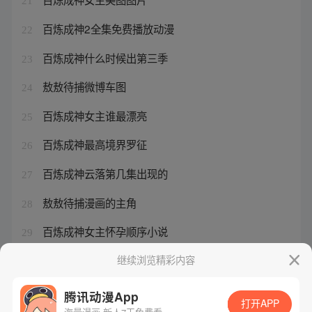
21
百炼成神2全集免费播放动漫
22
百炼成神什么时候出第三季
23
敖敖待捕微博车图
24
百炼成神女主谁最漂亮
25
百炼成神最高境界罗征
26
百炼成神云落第几集出现的
27
敖敖待捕漫画的主角
28
百炼成神女主怀孕顺序小说
29
敖敖待捕微博
继续浏览精彩内容
30
腾讯动漫App
打开APP