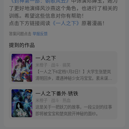
《封神第一部：朝歌风云》
中饰演邓婵玉，她为
了更好地演绎风沙燕这个角色，也进行了相关的
训练。希望这些信息对你有帮助！
点击下方链接阅读
《一人之下》
原著漫画！
答案问题点击
举报反馈
提到的作品
一人之下
米橙子 · 战斗 · 搞笑
【一人之下6定档1月2日！】大学生张楚岚
清明回乡，遭遇神秘少女冯宝宝。素未谋面
的冯宝宝却对张楚岚异常熟悉，并将其带去
自己打工的快递公司。为了帮冯宝宝寻找她
一人之下番外·锈铁
的身世，也为了查清自己与爷爷身上的秘
米橙子 · 战斗 · 热血
密，张楚岚的生活被彻底颠覆，与冯宝宝一
这是关于一把妖刀的故事，一段尘封的往事
同踏上“异人”之旅。
即将被宝宝和楚岚掀开神秘的面纱。