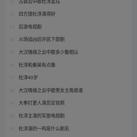
古装云中歌杜淳孟珏
11
四方馆杜淳演得好
12
后浪电视剧
13
火场追凶后许凯下部剧
14
大汉情缘之云中歌多少集相认
15
杜淳和秦昊有点像
16
杜淳40岁
17
大汉情缘之云中歌男女主角是谁
18
大奉打更人演员定妆照
19
杜淳主演的军旅电视剧
20
杜淳演的一鸣是什么剧名
21