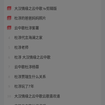
大汉情缘之云中歌 tv剪辑版
1
杜淳的爸爸妈妈照片
2
云中歌杜淳紫薯
3
杜淳代言海澜之家
4
杜淳老师
5
杜淳 大汉情缘之云中歌
6
云中歌杜淳杨蓉
7
杜淳贾瑞生什么关系
8
杜淳玩了7年
9
大汉情缘之云中歌云歌喜欢谁
10