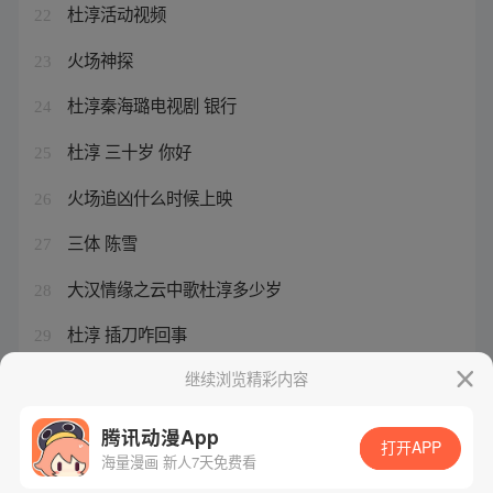
杜淳活动视频
22
火场神探
23
杜淳秦海璐电视剧 银行
24
杜淳 三十岁 你好
25
火场追凶什么时候上映
26
三体 陈雪
27
大汉情缘之云中歌杜淳多少岁
28
杜淳 插刀咋回事
29
大汉情缘之云中歌剧情介绍电视猫
继续浏览精彩内容
30
腾讯动漫App
打开APP
海量漫画 新人7天免费看