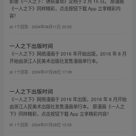
影版《一人之下：锈铁重现》定档于 2 月 15 日。 原漫画
《一人之下》同样精彩，点击按钮下载 App 立享精彩内
容！
1个回答
·
2024年08月11日 20:52
一人之下出版时间
《一人之下》网络漫画于 2016 年开始出版，2016 年 8 月
开始由浙江人民美术出版社发售漫画单行本。
1个回答
·
2024年07月28日 17:08
一人之下出版时间
《一人之下》网络漫画于 2016 年出版，2016 年 8 月开始
由浙江人民美术出版社发售漫画单行本。 原漫画《一人之
下》同样精彩，点击按钮下载 App 立享精彩内容！
1个回答
·
2024年07月28日 13:55