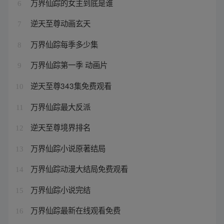
万界仙踪的女主到底是谁
6
逆天至尊动画玄天
7
万界仙踪每季多少集
8
万界仙踪第一季 动画片
9
逆天至尊343集免费观看
10
万界仙踪最大反派
11
逆天至尊境界排名
12
万界仙踪小说原著结局
13
万界仙踪动漫大结局免费观看
14
万界仙踪小说完结
15
万界仙踪最新在线观看免费
16