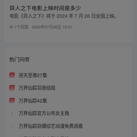
异人之下电影上映时间是多少
电影《异人之下》将于 2024 年 7 月 26 日全国上映。
1个回答
·
2024年07月26日 13:01
热门问答
逆天至尊27集
1
万界仙踪羽音结局
2
万界仙踪42集
3
万界仙踪官方公布女主角
4
万界仙踪劲爆综艺动漫免费观看
5