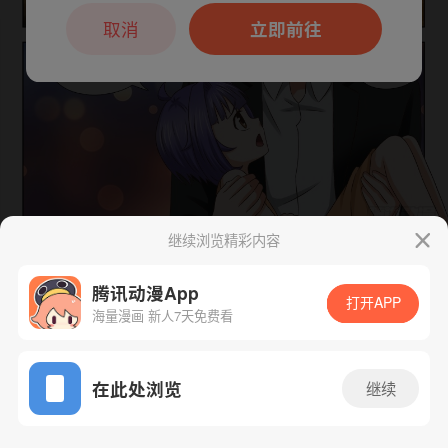
本章节仅支持App阅读，可打开App新用
户7天免费看
取消
立即前往
继续浏览精彩内容
下一话
腾漫App免费看
腾讯动漫App
打开APP
海量漫画 新人7天免费看
App免费看
在此处浏览
继续
181话 1/1