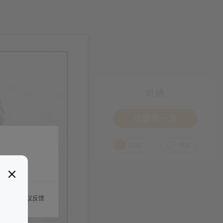
吐槽
我要来一发