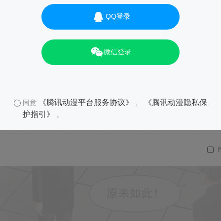
QQ登录
微信登录
《腾讯动漫平台服务协议》
《腾讯动漫隐私保
同意
、
护指引》
。