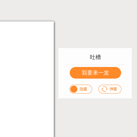
吐槽
我要来一发