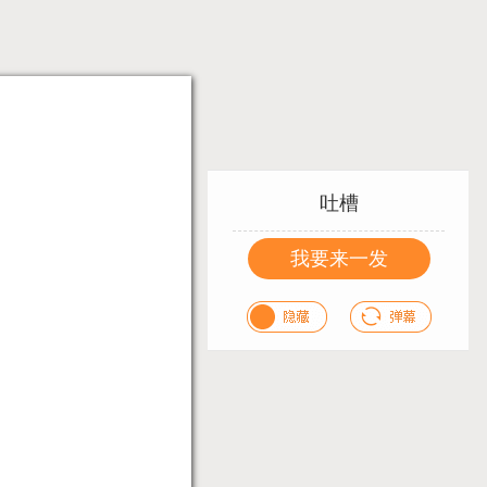
吐槽
我要来一发