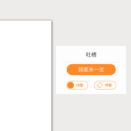
吐槽
我要来一发