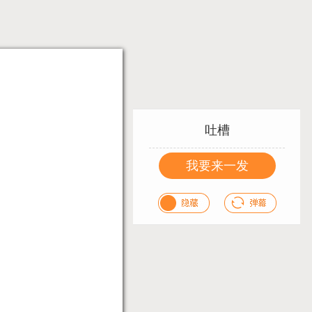
吐槽
我要来一发