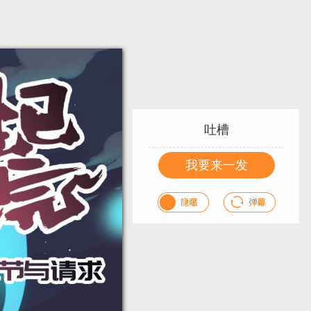
吐槽
我要来一发