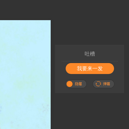
吐槽
我要来一发