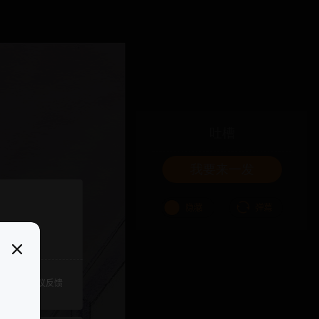
吐槽
我要来一发