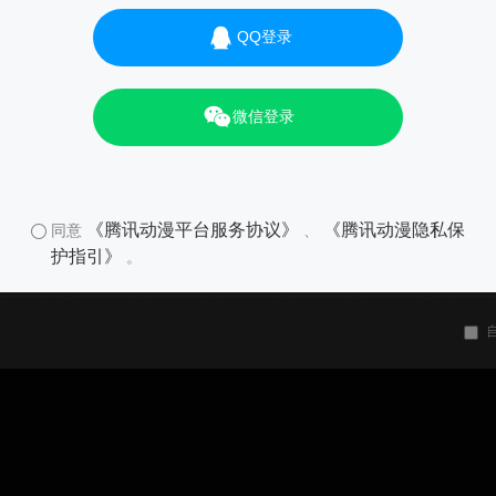
QQ登录
微信登录
《腾讯动漫平台服务协议》
《腾讯动漫隐私保
同意
、
护指引》
。