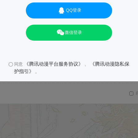
QQ登录
微信登录
《腾讯动漫平台服务协议》
《腾讯动漫隐私保
同意
、
护指引》
。