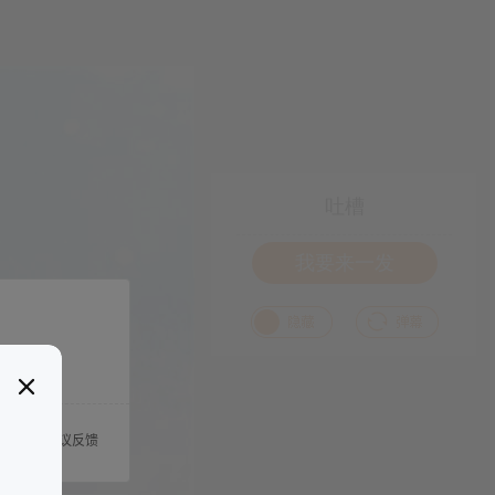
吐槽
我要来一发