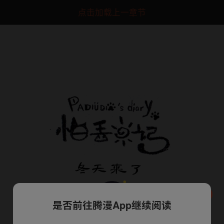
点击加载上一章节
是否前往腾漫App继续阅读