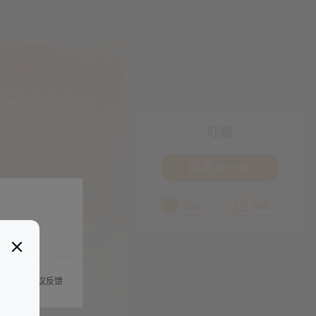
吐槽
我要来一发