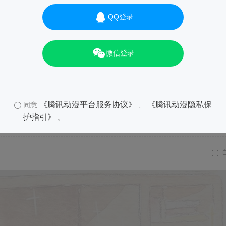
QQ登录
微信登录
《腾讯动漫平台服务协议》
《腾讯动漫隐私保
同意
、
护指引》
。