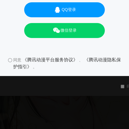
QQ登录
微信登录
《腾讯动漫平台服务协议》
《腾讯动漫隐私保
同意
、
护指引》
。