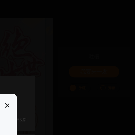
吐槽
我要来一发